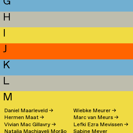
G
H
I
J
K
L
M
Daniel Maarleveld
→
Wiebke Meurer
→
Hermen Maat
→
Marc van Meurs
→
Vivian Mac Gillavry
→
Lefki Ezra Mevissen
→
Natalia Machiaveli Morão
Sabine Meyer