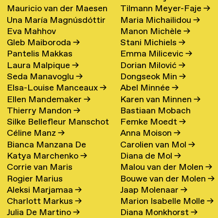
Mauricio van der Maesen
Tilmann Meyer-Faje
→
de Oliveira
→
Una María Magnúsdóttir
Maria Michailidou
→
de Sombreff
→
Eva Mahhov
Manon Michèle
→
→
Gleb Maiboroda
→
Stani Michiels
→
Pantelis Makkas
Emma Milicevic
→
Laura Malpique
→
Dorian Milović
→
Seda Manavoglu
→
Dongseok Min
→
Elsa-Louise Manceaux
→
Abel Minnée
→
Ellen Mandemaker
→
Karen van Minnen
→
Thierry Mandon
→
Bastiaan Mobach
Silke Bellefleur Manschot
Femke Moedt
→
Céline Manz
→
Anna Moison
→
→
Bianca Manzana De
Carolien van Mol
→
Katya Marchenko
→
Diana de Mol
→
Agustin
→
Corrie van Maris
Malou van der Molen
→
Rogier Marius
Bouwe van der Molen
→
Aleksi Marjamaa
→
Jaap Molenaar
→
Charlott Markus
→
Marion Isabelle Molle
→
Julia De Martino
→
Diana Monkhorst
→