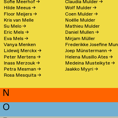
Sofie Meerhof
→
Claudia Mulder
→
Hilde Meeus
→
Wolf Mulder
→
Floor Meijers
→
Coen Mulder
→
Kris van Melle
Noëlle Mulder
Su Melo
→
Mathieu Mulder
Eric Mels
→
Daniel Mullen
→
Eva Mels
→
Mirjam Müller
Vanya Menken
Frederikke Josefine Mu
Lidewij Merckx
→
Joep Münstermann
→
Eefsen
→
Peter Mertens
→
Helena Musillo Ates
→
Inass Merzouk
→
Medeina Musteikyte
→
Petra Mesman
→
Jaakko Myyri
→
Rosa Mesquita
→
N
O