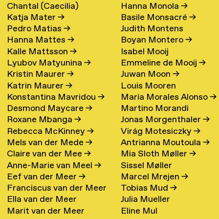
Chantal (Caecilia)
Hanna Monola
→
Katja Mater
→
Basile Monsacré
→
Maschke (Hattink)
→
Pedro Matias
→
Judith Montens
Hanna Mattes
→
Boyan Montero
→
Kalle Mattsson
→
Isabel Mooij
Lyubov Matyunina
→
Emmeline de Mooij
→
Kristin Maurer
→
Juwan Moon
→
Katrin Maurer
→
Louis Mooren
Konstantina Mavridou
→
María Morales Alonso
→
Desmond Maycare
→
Martino Morandi
Roxane Mbanga
→
Jonas Morgenthaler
→
Rebecca McKinney
→
Virág Motesiczky
→
Mels van der Mede
→
Antrianna Moutoula
→
Claire van der Mee
→
Mia Sloth Møller
→
Anne-Marie van Meel
→
Sissel Møller
Eef van der Meer
→
Marcel Mrejen
→
Franciscus van der Meer
Tobias Mud
→
Ella van der Meer
Julia Mueller
→
Marit van der Meer
Eline Mul