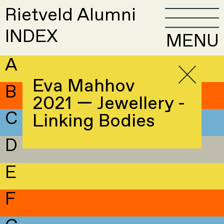
Rietveld Alumni
INDEX
MENU
A
Eva Mahhov
B
2021 — Jewellery -
C
Linking Bodies
D
E
F