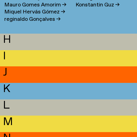
Mauro Gomes Amorim
→
Konstantin Guz
→
Miquel Hervás Gómez
→
reginaldo Gonçalves
→
H
I
J
K
L
M