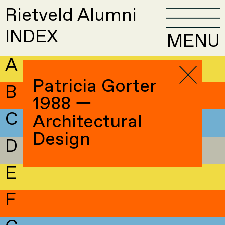
Rietveld Alumni
INDEX
MENU
A
Patricia Gorter
B
1988 —
C
Architectural
Design
D
E
F