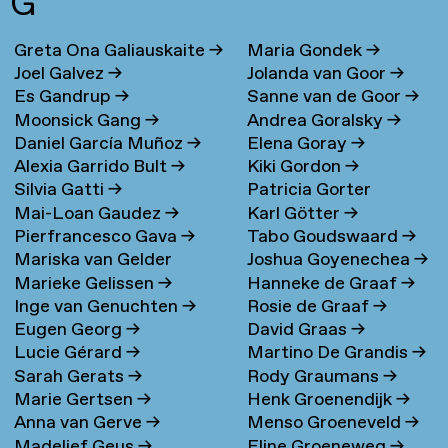
G
Greta Ona Galiauskaite
→
Maria Gondek
→
Joel Galvez
→
Jolanda van Goor
→
Es Gandrup
→
Sanne van de Goor
→
Moonsick Gang
→
Andrea Goralsky
→
Daniel García Muñoz
→
Elena Goray
→
Alexia Garrido Bult
→
Kiki Gordon
→
Silvia Gatti
→
Patricia Gorter
Mai-Loan Gaudez
→
Karl Götter
→
Pierfrancesco Gava
→
Tabo Goudswaard
→
Mariska van Gelder
Joshua Goyenechea
→
Marieke Gelissen
→
Hanneke de Graaf
→
Inge van Genuchten
→
Rosie de Graaf
→
Eugen Georg
→
David Graas
→
Lucie Gérard
→
Martino De Grandis
→
Sarah Gerats
→
Rody Graumans
→
Marie Gertsen
→
Henk Groenendijk
→
Anna van Gerve
→
Menso Groeneveld
→
Madelief Geus
→
Eline Groeneweg
→