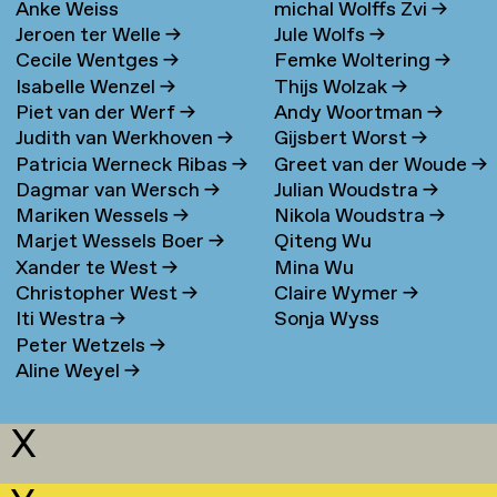
Anke Weiss
michal Wolffs Zvi
→
Jeroen ter Welle
→
Jule Wolfs
→
Cecile Wentges
→
Femke Woltering
→
Isabelle Wenzel
→
Thijs Wolzak
→
Piet van der Werf
→
Andy Woortman
→
Judith van Werkhoven
→
Gijsbert Worst
→
Patricia Werneck Ribas
→
Greet van der Woude
→
Dagmar van Wersch
→
Julian Woudstra
→
Mariken Wessels
→
Nikola Woudstra
→
Marjet Wessels Boer
→
Qiteng Wu
Xander te West
→
Mina Wu
Christopher West
→
Claire Wymer
→
Iti Westra
→
Sonja Wyss
Peter Wetzels
→
Aline Weyel
→
X