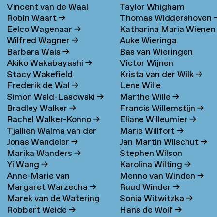
Vincent van de Waal
Taylor Whigham
Robin Waart
→
Thomas Widdershoven
Eelco Wagenaar
→
Katharina Maria Wienen
Wilfred Wagner
→
Auke Wieringa
→
Barbara Wais
→
Bas van Wieringen
Akiko Wakabayashi
→
Victor Wijnen
Stacy Wakefield
Krista van der Wilk
→
Frederik de Wal
→
Lene Wille
Simon Wald-Lasowski
→
Marthe Wille
→
Bradley Walker
→
Francis Willemstijn
→
Rachel Walker-Konno
→
Eliane Willeumier
→
Tjallien Walma van der
Marie Willfort
→
Jonas Wandeler
→
Jan Martin Wilschut
→
Molen
→
Marika Wanders
→
Stephen Wilson
Yi Wang
→
Karolina Wilting
→
Anne-Marie van
Menno van Winden
→
Margaret Warzecha
→
Ruud Winder
→
Warmerdam
Marek van de Watering
Sonia Witwitzka
→
Robbert Weide
→
Hans de Wolf
→