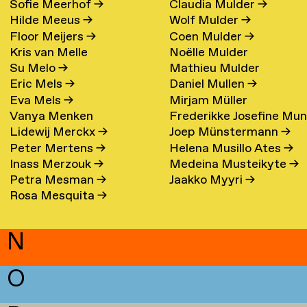
Sofie Meerhof
→
Claudia Mulder
→
Hilde Meeus
→
Wolf Mulder
→
Floor Meijers
→
Coen Mulder
→
Kris van Melle
Noëlle Mulder
Su Melo
→
Mathieu Mulder
Eric Mels
→
Daniel Mullen
→
Eva Mels
→
Mirjam Müller
Vanya Menken
Frederikke Josefine Mu
Lidewij Merckx
→
Joep Münstermann
→
Eefsen
→
Peter Mertens
→
Helena Musillo Ates
→
Inass Merzouk
→
Medeina Musteikyte
→
Petra Mesman
→
Jaakko Myyri
→
Rosa Mesquita
→
N
O