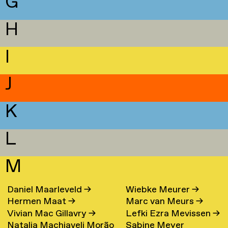
G
H
I
J
K
L
M
Daniel Maarleveld
→
Wiebke Meurer
→
Hermen Maat
→
Marc van Meurs
→
Vivian Mac Gillavry
→
Lefki Ezra Mevissen
→
Natalia Machiaveli Morão
Sabine Meyer