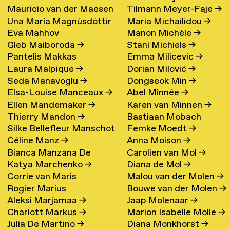
Mauricio van der Maesen
Tilmann Meyer-Faje
→
de Oliveira
→
Una María Magnúsdóttir
Maria Michailidou
→
de Sombreff
→
Eva Mahhov
Manon Michèle
→
→
Gleb Maiboroda
→
Stani Michiels
→
Pantelis Makkas
Emma Milicevic
→
Laura Malpique
→
Dorian Milović
→
Seda Manavoglu
→
Dongseok Min
→
Elsa-Louise Manceaux
→
Abel Minnée
→
Ellen Mandemaker
→
Karen van Minnen
→
Thierry Mandon
→
Bastiaan Mobach
Silke Bellefleur Manschot
Femke Moedt
→
Céline Manz
→
Anna Moison
→
→
Bianca Manzana De
Carolien van Mol
→
Katya Marchenko
→
Diana de Mol
→
Agustin
→
Corrie van Maris
Malou van der Molen
→
Rogier Marius
Bouwe van der Molen
→
Aleksi Marjamaa
→
Jaap Molenaar
→
Charlott Markus
→
Marion Isabelle Molle
→
Julia De Martino
→
Diana Monkhorst
→