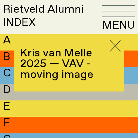
Rietveld Alumni
INDEX
MENU
A
Kris van Melle
B
2025 — VAV -
C
moving image
D
E
F