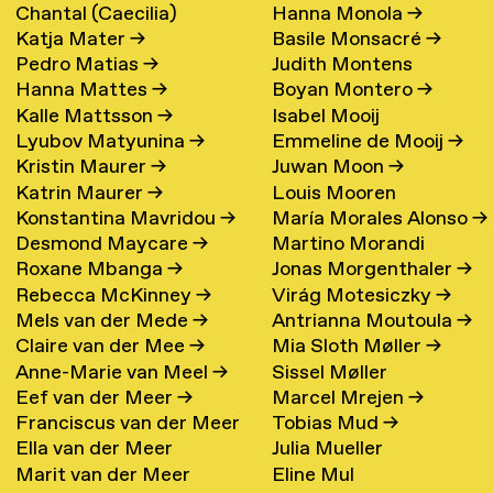
Chantal (Caecilia)
Hanna Monola
→
Katja Mater
→
Basile Monsacré
→
Maschke (Hattink)
→
Pedro Matias
→
Judith Montens
Hanna Mattes
→
Boyan Montero
→
Kalle Mattsson
→
Isabel Mooij
Lyubov Matyunina
→
Emmeline de Mooij
→
Kristin Maurer
→
Juwan Moon
→
Katrin Maurer
→
Louis Mooren
Konstantina Mavridou
→
María Morales Alonso
→
Desmond Maycare
→
Martino Morandi
Roxane Mbanga
→
Jonas Morgenthaler
→
Rebecca McKinney
→
Virág Motesiczky
→
Mels van der Mede
→
Antrianna Moutoula
→
Claire van der Mee
→
Mia Sloth Møller
→
Anne-Marie van Meel
→
Sissel Møller
Eef van der Meer
→
Marcel Mrejen
→
Franciscus van der Meer
Tobias Mud
→
Ella van der Meer
Julia Mueller
→
Marit van der Meer
Eline Mul