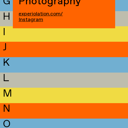
G
Photography
H
experiolation.com/
Instagram
I
J
K
L
M
N
O