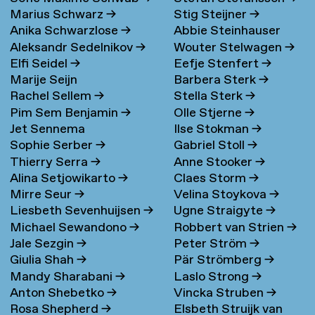
Marius Schwarz
→
Stig Steijner
→
Anika Schwarzlose
→
Abbie Steinhauser
Aleksandr Sedelnikov
→
Wouter Stelwagen
→
Elfi Seidel
→
Eefje Stenfert
→
Marije Seijn
Barbera Sterk
→
Rachel Sellem
→
Stella Sterk
→
Pim Sem Benjamin
→
Olle Stjerne
→
Jet Sennema
Ilse Stokman
→
Sophie Serber
→
Gabriel Stoll
→
Thierry Serra
→
Anne Stooker
→
Alina Setjowikarto
→
Claes Storm
→
Mirre Seur
→
Velina Stoykova
→
Liesbeth Sevenhuijsen
→
Ugne Straigyte
→
Michael Sewandono
→
Robbert van Strien
→
Jale Sezgin
→
Peter Ström
→
Giulia Shah
→
Pär Strömberg
→
Mandy Sharabani
→
Laslo Strong
→
Anton Shebetko
→
Vincka Struben
→
Rosa Shepherd
→
Elsbeth Struijk van