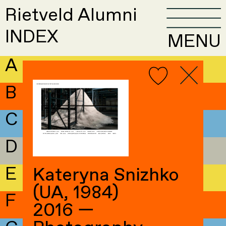
Rietveld Alumni
INDEX
MENU
A
B
C
D
E
Kateryna Snizhko
(UA, 1984)
F
2016 —