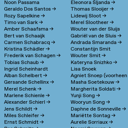
Noon Passama
Eleonora Šljanda
→
Geraldo Dos Santos
→
Thomas Slooijer
→
Sanpatchayapong
→
Rozy Sapelkine
→
Lidewij Sloot
→
Timo van Sark
→
Merel Slootheer
→
Amber Schaafsma
→
Wouter van der Sluijs
Bert van Schaaijk
Gabriël van de Sluis
→
Carmen Schabracq
→
Andrada Smaranda
→
Kristina Schädler
→
Constantijn Smit
Frederik van Schagen
→
Wouter Smit
→
Tobias Schaub
→
Kateryna Snizhko
→
Ingrid Scheinhardt
Lisa Snoek
Alban Schelbert
→
Agniet Snoep (voorheen
Gersande Schellinx
→
Masha Soetekouw
→
Meijerman)
→
Merel Schenk
→
Margherita Soldati
→
Marlene Schienle
→
Yunji Song
→
Alexander Schierl
→
Wooryun Song
→
Jens Schildt
→
Daphne de Sonneville
→
Miles Schleifer
→
Mariëtte Sontag
→
Ernst Schmidt
→
Aurelie Sorriaux
→