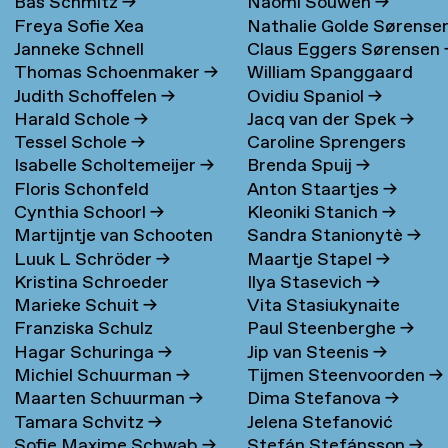
Bas Schmitz
→
Naomi Souwen
→
Freya Sofie Xea
Nathalie Golde Sørense
Janneke Schnell
Claus Eggers Sørensen
Schneevoigt
→
→
Thomas Schoenmaker
→
William Spanggaard
Judith Schoffelen
→
Ovidiu Spaniol
→
Nielsen
→
Harald Schole
→
Jacq van der Spek
→
Tessel Schole
→
Caroline Sprengers
Isabelle Scholtemeijer
→
Brenda Spuij
→
Floris Schonfeld
Anton Staartjes
→
Cynthia Schoorl
→
Kleoniki Stanich
→
Martijntje van Schooten
Sandra Stanionytè
→
Luuk L Schröder
→
Maartje Stapel
→
→
Kristina Schroeder
Ilya Stasevich
→
Marieke Schuit
→
Vita Stasiukynaite
Franziska Schulz
Paul Steenberghe
→
Hagar Schuringa
→
Jip van Steenis
→
Michiel Schuurman
→
Tijmen Steenvoorden
→
Maarten Schuurman
→
Dima Stefanova
→
Tamara Schvitz
→
Jelena Stefanović
Sofie Maxime Schwab
→
Stefán Stefánsson
→