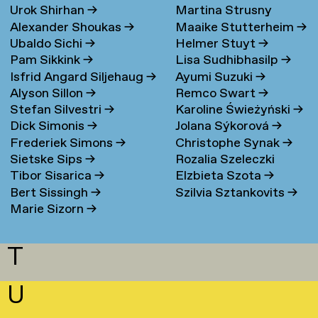
Urok Shirhan
→
Martina Strusny
Bergen
→
Alexander Shoukas
→
Maaike Stutterheim
→
Ubaldo Sichi
→
Helmer Stuyt
→
Pam Sikkink
→
Lisa Sudhibhasilp
→
Isfrid Angard Siljehaug
→
Ayumi Suzuki
→
Alyson Sillon
→
Remco Swart
→
Stefan Silvestri
→
Karoline Świeżyński
→
Dick Simonis
→
Jolana Sýkorová
→
Frederiek Simons
→
Christophe Synak
→
Sietske Sips
→
Rozalia Szeleczki
Tibor Sisarica
→
Elzbieta Szota
→
Bert Sissingh
→
Szilvia Sztankovits
→
Marie Sizorn
→
T
U