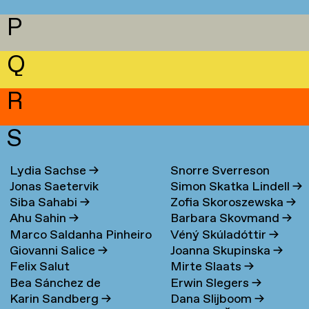
P
Q
R
S
Lydia Sachse
→
Snorre Sverreson
Jonas Saetervik
Simon Skatka Lindell
→
Skarveland Petlund
→
Siba Sahabi
→
Zofia Skoroszewska
→
Ahu Sahin
→
Barbara Skovmand
→
Marco Saldanha Pinheiro
Véný Skúladóttir
→
Giovanni Salice
→
Joanna Skupinska
→
→
Felix Salut
Mirte Slaats
→
Bea Sánchez de
Erwin Slegers
→
Karin Sandberg
→
Dana Slijboom
→
Lamadrid Bayón
→