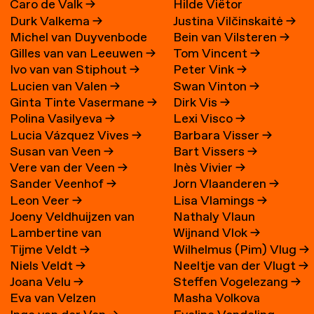
Caro de Valk
→
Hilde Viëtor
Durk Valkema
→
Justina Vilčinskaitė
→
Michel van Duyvenbode
Bein van Vilsteren
→
Gilles van van Leeuwen
→
Tom Vincent
→
Ivo van van Stiphout
→
Peter Vink
→
Lucien van Valen
→
Swan Vinton
→
Ginta Tinte Vasermane
→
Dirk Vis
→
Polina Vasilyeva
→
Lexi Visco
→
Lucia Vázquez Vives
→
Barbara Visser
→
Susan van Veen
→
Bart Vissers
→
Vere van der Veen
→
Inès Vivier
→
Sander Veenhof
→
Jorn Vlaanderen
→
Leon Veer
→
Lisa Vlamings
→
Joeny Veldhuijzen van
Nathaly Vlaun
Lambertine van
Wijnand Vlok
→
Zanten
→
Tijme Veldt
→
Wilhelmus (Pim) Vlug
→
Veldhuizen
→
Niels Veldt
→
Neeltje van der Vlugt
→
Joana Velu
→
Steffen Vogelezang
→
Eva van Velzen
Masha Volkova