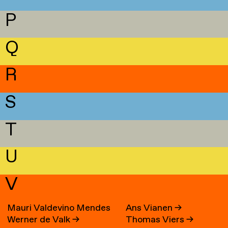
P
Q
R
S
T
U
V
Mauri Valdevino Mendes
Ans Vianen
→
Werner de Valk
→
Thomas Viers
→
→