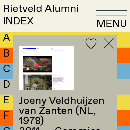
Rietveld Alumni
INDEX
MENU
A
B
C
D
E
Joeny Veldhuijzen
van Zanten (NL,
F
1978)