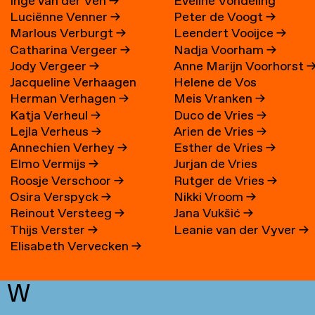
Inge van der Ven
→
Eveline Vondeling
Luciënne Venner
→
Peter de Voogt
→
Marlous Verburgt
→
Leendert Vooijce
→
Catharina Vergeer
→
Nadja Voorham
→
Jody Vergeer
→
Anne Marijn Voorhorst
Jacqueline Verhaagen
Helene de Vos
Herman Verhagen
→
Meis Vranken
→
Katja Verheul
→
Duco de Vries
→
Lejla Verheus
→
Arien de Vries
→
Annechien Verhey
→
Esther de Vries
→
Elmo Vermijs
→
Jurjan de Vries
Roosje Verschoor
→
Rutger de Vries
→
Osira Verspyck
→
Nikki Vroom
→
Reinout Versteeg
→
Jana Vukšić
→
Thijs Verster
→
Leanie van der Vyver
→
Elisabeth Vervecken
→
W