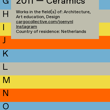
G
2011 — Ceramics
H
Works in the field(s) of: Architecture,
Art education, Design
cargocollective.com/joenynl
I
Instagram
Country of residence: Netherlands
J
K
L
M
N
O