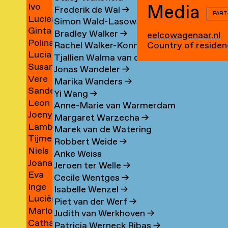
Ivo
Media
van
Duyvenbode
Frederik de Wal
→
PART
n
Lucien
lder
van
t
van
Simon Wald-Lasowski
→
r
Ginta
yong
van
van
Leeuwen
Bradley Walker
→
eelcowagenaar.nl
ina
Polina
Tinte
Valen
Stiphout
→
Rachel Walker-Konno
→
Country of residen
Lucia
eva
Vasilyeva
Vasermane
→
→
Tjallien Walma van der Molen
→
eh
Susan
Vázquez
yapong
→
→
Jonas Wandeler
→
tana
Vere
ani
van
Vives
Marika Wanders
→
e
Sander
arova
van
Veen
→
Yi Wang
→
Leon
n
Veenhof
der
→
Anne-Marie van Warmerdam
iti
Joeny
Veer
→
Veen
Margaret Warzecha
→
Lambertine
Veldhuijzen
→
→
Marek van de Watering
Tijme
n
van
van
Robbert Weide
→
je
Niels
ws
Veldt
Veldhuizen
Zanten
Anke Weiss
e
Joana
en
Veldt
→
→
→
Jeroen ter Welle
→
cia
Eva
t
ma
Velu
→
Cecile Wentges
→
-
Inge
azo
van
as
→
Isabelle Wenzel
→
a
Luciënne
van
Velzen
Piet van der Werf
→
te
Marlous
val
Venner
sen
der
Judith van Werkhoven
→
Catharina
d
Verburgt
→
Ven
Patricia Werneck Ribas
→