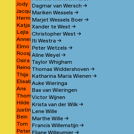
ssa
Jody
man
Vergeer
→
→
Dagmar van Wersch
→
a
Jacqueline
Vergeer
→
Mariken Wessels
→
n
Herman
Verhaagen
lhoven
→
Marjet Wessels Boer
→
ine
Katja
er
Verhagen
rg
Xander te West
→
n
Lejla
er
Verheul
→
Christopher West
→
e
Annechien
henko
Verheus
→
Iti Westra
→
andar
Elmo
ben
Verhey
→
Peter Wetzels
→
Roosje
er
ović
Vermijs
→
t
Aline Weyel
→
n
Osira
nen
Verschoor
→
Taylor Whigham
on
Reinout
v
Verspyck
→
Thomas Widdershoven
→
l
Thijs
Versteeg
→
Katharina Maria Wienen
→
Elisabeth
er
Verster
eren
→
Auke Wieringa
r
Ans
uoglu
Vervecken
eren
→
Bas van Wieringen
a
Thomas
berg
Vianen
→
Victor Wijnen
Hilde
einsrud
Viers
→
Krista van der Wilk
→
Justina
Viëtor
→
Lene Wille
ne
Bein
uille
Vilčinskaitė
Marthe Wille
→
Tom
wen
van
→
Francis Willemstijn
→
r
Peter
Vincent
Vilsteren
Eliane Willeumier
→