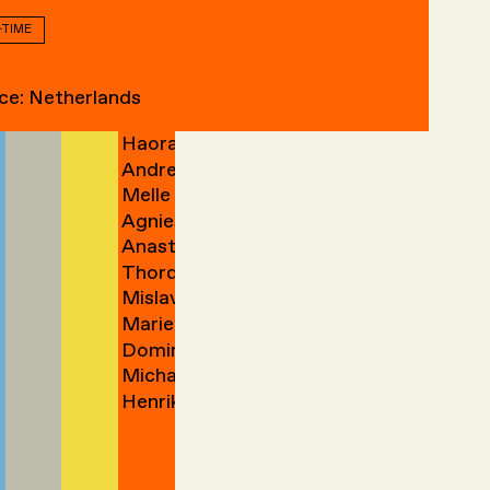
Mohammad
Lowies
Yedidia
van
→
→
-TIME
Ege
Anna
Yektaparast
van
→
der
Han
Hannah
Yılmaztürk
Zargham
→
Zanen
Zand
Lova
Nomin
Yu
→
Zeeman
→
→
→
→
ce: Netherlands
Wenrui
Zezegmaa
→
Yu 余
Haoran
Zhao
→
立尧
Andreas
Zhi
→
→
→
Melle
Zidek
Agnieszka
Zijlstra
→
Anastasia
Zimolag
→
Thordis
Zinner
→
Mislav
Erla
Marieke
Žugaj
Zoega
Dominique
Zwart
→
Micha
Zwartelé
→
Henrik
Zweifel
→
van
→
der
Zwet