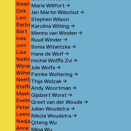
eas
Swan
aty
Vink
→
→
Marie Willfort
→
os
Dirk
ll
Vinton
→
Jan Martin Wilschut
→
Lexi
gas
Vis
→
→
Stephen Wilson
Barbara
Visco
Karolina Wilting
→
ca
Bart
tytė
Visser
→
Menno van Winden
→
na
Inès
r
Vissers
→
Ruud Winder
→
topher
Jorn
e
Vivier
→
Sonia Witwitzka
→
Lisa
Vlaanderen
→
Hans de Wolf
→
Nathaly
Vlamings
→
michal Wolffs Zvi
→
Wijnand
Vlaun
→
Jule Wolfs
→
Wilhelmus
Vlok
Femke Woltering
→
Neeltje
(Pim)
→
Thijs Wolzak
→
Steffen
van
Vlug
Andy Woortman
→
Masha
Vogelezang
der
→
Gijsbert Worst
→
Eveline
Volkova
→
Vlugt
Greet van der Woude
→
Peter
o
Vondeling
→
Julian Woudstra
→
Leendert
de
Nikola Woudstra
→
Nadja
n
Vooijce
Voogt
Qiteng Wu
Anne
Voorham
→
→
Mina Wu