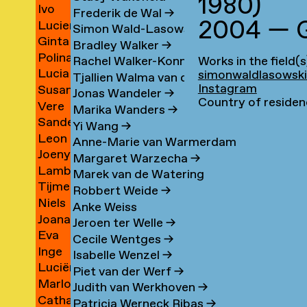
1980)
Ivo
van
Duyvenbode
Frederik de Wal
→
2004 — G
n
Lucien
lder
van
t
van
Simon Wald-Lasowski
→
r
Ginta
yong
van
van
Leeuwen
Bradley Walker
→
ina
Polina
Tinte
Valen
Stiphout
→
Works in the field(s
Rachel Walker-Konno
→
Lucia
eva
Vasilyeva
Vasermane
simonwaldlasowsk
→
→
Tjallien Walma van der Molen
→
Instagram
eh
Susan
Vázquez
yapong
→
→
Jonas Wandeler
→
Country of residen
tana
Vere
ani
van
Vives
Marika Wanders
→
e
Sander
arova
van
Veen
→
Yi Wang
→
Leon
n
Veenhof
der
→
Anne-Marie van Warmerdam
iti
Joeny
Veer
→
Veen
Margaret Warzecha
→
Lambertine
Veldhuijzen
→
→
Marek van de Watering
Tijme
n
van
van
Robbert Weide
→
je
Niels
ws
Veldt
Veldhuizen
Zanten
Anke Weiss
e
Joana
en
Veldt
→
→
→
Jeroen ter Welle
→
cia
Eva
t
ma
Velu
→
Cecile Wentges
→
-
Inge
azo
van
as
→
Isabelle Wenzel
→
a
Luciënne
van
Velzen
Piet van der Werf
→
te
Marlous
val
Venner
sen
der
Judith van Werkhoven
→
Catharina
d
Verburgt
→
Ven
Patricia Werneck Ribas
→