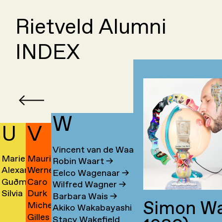
Rietveld Alumni
INDEX
W
U
V
Vincent van de Waal
Marieke
Mauri
Robin Waart
→
a
Alexander
Werner
Ubbink
Valdevino
Eelco Wagenaar
→
Guðmundur
Caro
Karl
de
→
Mendes
Wilfred Wagner
→
n
Silvia
Durk
ashi
Úlfarsson
de
Übelhör
Valk
→
Barbara Wais
→
Simon Wa
Michel
en
Ulloa
Valkema
→
Valk
→
→
Akiko Wakabayashi
→
Gilles
m
van
Marquez
→
→
Stacy Wakefield