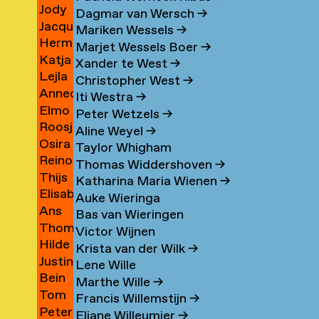
ssa
Jody
man
Vergeer
→
→
Dagmar van Wersch
→
a
Jacqueline
Vergeer
→
Mariken Wessels
→
n
Herman
Verhaagen
lhoven
→
Marjet Wessels Boer
→
ine
Katja
er
Verhagen
rg
Xander te West
→
n
Lejla
er
Verheul
→
Christopher West
→
e
Annechien
henko
Verheus
→
Iti Westra
→
andar
Elmo
ben
Verhey
→
Peter Wetzels
→
Roosje
er
ović
Vermijs
→
t
Aline Weyel
→
n
Osira
nen
Verschoor
→
Taylor Whigham
on
Reinout
v
Verspyck
→
Thomas Widdershoven
→
l
Thijs
Versteeg
→
Katharina Maria Wienen
→
Elisabeth
er
Verster
eren
→
Auke Wieringa
r
Ans
uoglu
Vervecken
eren
→
Bas van Wieringen
a
Thomas
berg
Vianen
→
Victor Wijnen
Hilde
einsrud
Viers
→
Krista van der Wilk
→
Justina
Viëtor
→
Lene Wille
ne
Bein
uille
Vilčinskaitė
Marthe Wille
→
Tom
wen
van
→
Francis Willemstijn
→
r
Peter
Vincent
Vilsteren
Eliane Willeumier
→