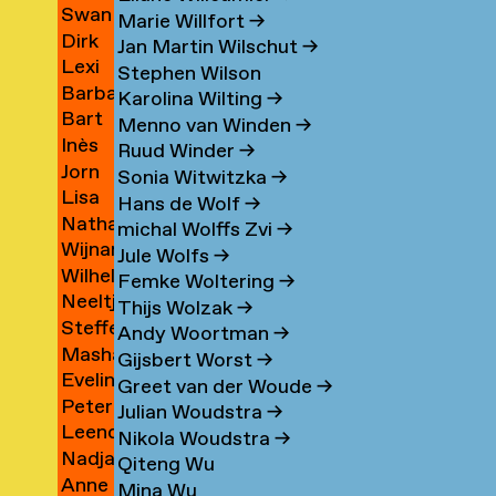
eas
Swan
aty
Vink
→
→
Marie Willfort
→
os
Dirk
ll
Vinton
→
Jan Martin Wilschut
→
Lexi
gas
Vis
→
→
Stephen Wilson
Barbara
Visco
Karolina Wilting
→
ca
Bart
tytė
Visser
→
Menno van Winden
→
na
Inès
r
Vissers
→
Ruud Winder
→
topher
Jorn
e
Vivier
→
Sonia Witwitzka
→
Lisa
Vlaanderen
→
Hans de Wolf
→
Nathaly
Vlamings
→
michal Wolffs Zvi
→
Wijnand
Vlaun
→
Jule Wolfs
→
Wilhelmus
Vlok
Femke Woltering
→
Neeltje
(Pim)
→
Thijs Wolzak
→
Steffen
van
Vlug
Andy Woortman
→
Masha
Vogelezang
der
→
Gijsbert Worst
→
Eveline
Volkova
→
Vlugt
Greet van der Woude
→
Peter
o
Vondeling
→
Julian Woudstra
→
Leendert
de
Nikola Woudstra
→
Nadja
n
Vooijce
Voogt
Qiteng Wu
Anne
Voorham
→
→
Mina Wu