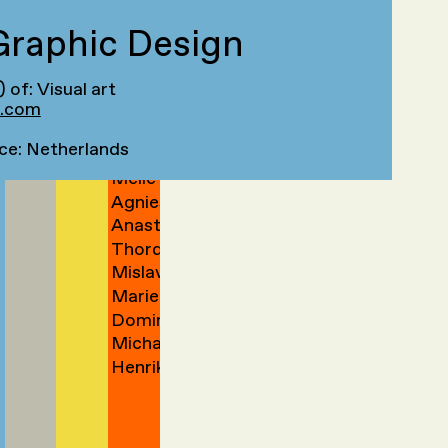
Mohammad
Lowies
Yedidia
van
→
→
raphic Design
Ege
Anna
Yektaparast
van
→
der
Han
Hannah
Yılmaztürk
Zargham
→
Zanen
Zand
Lova
Nomin
Yu
→
Zeeman
→
→
→
→
) of: Visual art
Wenrui
Zezegmaa
→
i.com
Yu 余
Haoran
Zhao
→
立尧
ce: Netherlands
Andreas
Zhi
→
→
→
Melle
Zidek
Agnieszka
Zijlstra
→
Anastasia
Zimolag
→
Thordis
Zinner
→
Mislav
Erla
Marieke
Žugaj
Zoega
Dominique
Zwart
→
Micha
Zwartelé
→
Henrik
Zweifel
→
van
→
der
Zwet