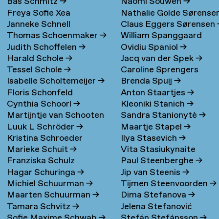
Bas Schmitz
→
Naomi Souwen
→
Freya Sofie Xea
Nathalie Golde Sørense
Janneke Schnell
Claus Eggers Sørensen
Schneevoigt
→
→
Thomas Schoenmaker
→
William Spanggaard
Judith Schoffelen
→
Ovidiu Spaniol
→
Nielsen
→
Harald Schole
→
Jacq van der Spek
→
Tessel Schole
→
Caroline Sprengers
Isabelle Scholtemeijer
→
Brenda Spuij
→
Floris Schonfeld
Anton Staartjes
→
Cynthia Schoorl
→
Kleoniki Stanich
→
Martijntje van Schooten
Sandra Stanionytè
→
Luuk L Schröder
→
Maartje Stapel
→
→
Kristina Schroeder
Ilya Stasevich
→
Marieke Schuit
→
Vita Stasiukynaite
Franziska Schulz
Paul Steenberghe
→
Hagar Schuringa
→
Jip van Steenis
→
Michiel Schuurman
→
Tijmen Steenvoorden
→
Maarten Schuurman
→
Dima Stefanova
→
Tamara Schvitz
→
Jelena Stefanović
Sofie Maxime Schwab
→
Stefán Stefánsson
→