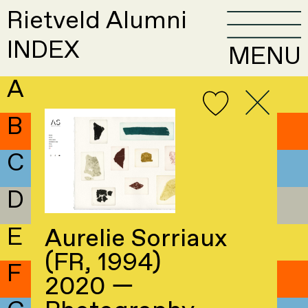
Rietveld Alumni
INDEX
MENU
A
B
C
D
E
Aurelie Sorriaux
(FR, 1994)
F
2020 —