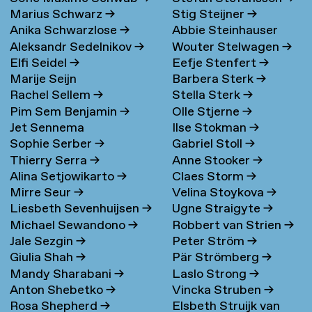
Marius Schwarz
→
Stig Steijner
→
Anika Schwarzlose
→
Abbie Steinhauser
Aleksandr Sedelnikov
→
Wouter Stelwagen
→
Elfi Seidel
→
Eefje Stenfert
→
Marije Seijn
Barbera Sterk
→
Rachel Sellem
→
Stella Sterk
→
Pim Sem Benjamin
→
Olle Stjerne
→
Jet Sennema
Ilse Stokman
→
Sophie Serber
→
Gabriel Stoll
→
Thierry Serra
→
Anne Stooker
→
Alina Setjowikarto
→
Claes Storm
→
Mirre Seur
→
Velina Stoykova
→
Liesbeth Sevenhuijsen
→
Ugne Straigyte
→
Michael Sewandono
→
Robbert van Strien
→
Jale Sezgin
→
Peter Ström
→
Giulia Shah
→
Pär Strömberg
→
Mandy Sharabani
→
Laslo Strong
→
Anton Shebetko
→
Vincka Struben
→
Rosa Shepherd
→
Elsbeth Struijk van