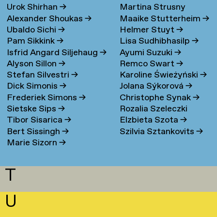
Urok Shirhan
→
Martina Strusny
Bergen
→
Alexander Shoukas
→
Maaike Stutterheim
→
Ubaldo Sichi
→
Helmer Stuyt
→
Pam Sikkink
→
Lisa Sudhibhasilp
→
Isfrid Angard Siljehaug
→
Ayumi Suzuki
→
Alyson Sillon
→
Remco Swart
→
Stefan Silvestri
→
Karoline Świeżyński
→
Dick Simonis
→
Jolana Sýkorová
→
Frederiek Simons
→
Christophe Synak
→
Sietske Sips
→
Rozalia Szeleczki
Tibor Sisarica
→
Elzbieta Szota
→
Bert Sissingh
→
Szilvia Sztankovits
→
Marie Sizorn
→
T
U