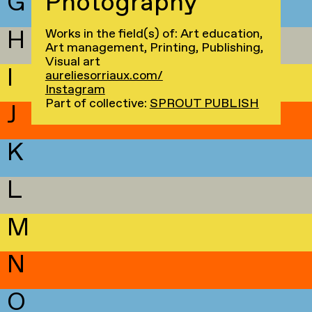
G
Photography
H
Works in the field(s) of: Art education,
Art management, Printing, Publishing,
Visual art
I
aureliesorriaux.com/
Instagram
Part of collective:
SPROUT PUBLISH
J
K
L
M
N
O