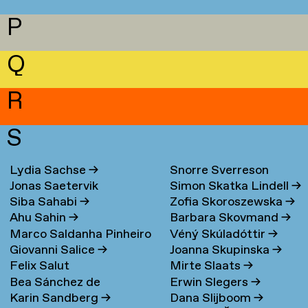
P
Q
R
S
Lydia Sachse
→
Snorre Sverreson
Jonas Saetervik
Simon Skatka Lindell
→
Skarveland Petlund
→
Siba Sahabi
→
Zofia Skoroszewska
→
Ahu Sahin
→
Barbara Skovmand
→
Marco Saldanha Pinheiro
Véný Skúladóttir
→
Giovanni Salice
→
Joanna Skupinska
→
→
Felix Salut
Mirte Slaats
→
Bea Sánchez de
Erwin Slegers
→
Karin Sandberg
→
Dana Slijboom
→
Lamadrid Bayón
→