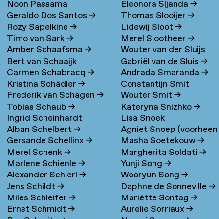
Noon Passama
Eleonora Šljanda
→
Geraldo Dos Santos
→
Thomas Slooijer
→
Sanpatchayapong
→
Rozy Sapelkine
→
Lidewij Sloot
→
Timo van Sark
→
Merel Slootheer
→
Amber Schaafsma
→
Wouter van der Sluijs
Bert van Schaaijk
Gabriël van de Sluis
→
Carmen Schabracq
→
Andrada Smaranda
→
Kristina Schädler
→
Constantijn Smit
Frederik van Schagen
→
Wouter Smit
→
Tobias Schaub
→
Kateryna Snizhko
→
Ingrid Scheinhardt
Lisa Snoek
Alban Schelbert
→
Agniet Snoep (voorheen
Gersande Schellinx
→
Masha Soetekouw
→
Meijerman)
→
Merel Schenk
→
Margherita Soldati
→
Marlene Schienle
→
Yunji Song
→
Alexander Schierl
→
Wooryun Song
→
Jens Schildt
→
Daphne de Sonneville
→
Miles Schleifer
→
Mariëtte Sontag
→
Ernst Schmidt
→
Aurelie Sorriaux
→