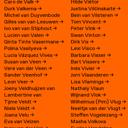
Caro de Valk
→
Hilde Viëtor
Durk Valkema
→
Justina Vilčinskaitė
→
Michel van Duyvenbode
Bein van Vilsteren
→
Gilles van van Leeuwen
→
Tom Vincent
→
Ivo van van Stiphout
→
Peter Vink
→
Lucien van Valen
→
Swan Vinton
→
Ginta Tinte Vasermane
→
Dirk Vis
→
Polina Vasilyeva
→
Lexi Visco
→
Lucia Vázquez Vives
→
Barbara Visser
→
Susan van Veen
→
Bart Vissers
→
Vere van der Veen
→
Inès Vivier
→
Sander Veenhof
→
Jorn Vlaanderen
→
Leon Veer
→
Lisa Vlamings
→
Joeny Veldhuijzen van
Nathaly Vlaun
Lambertine van
Wijnand Vlok
→
Zanten
→
Tijme Veldt
→
Wilhelmus (Pim) Vlug
→
Veldhuizen
→
Niels Veldt
→
Neeltje van der Vlugt
→
Joana Velu
→
Steffen Vogelezang
→
Eva van Velzen
Masha Volkova