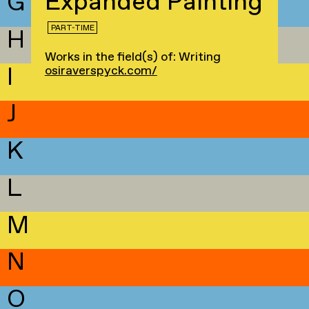
Expanded Painting
G
PART-TIME
H
Works in the field(s) of: Writing
I
osiraverspyck.com/
J
K
L
M
N
O