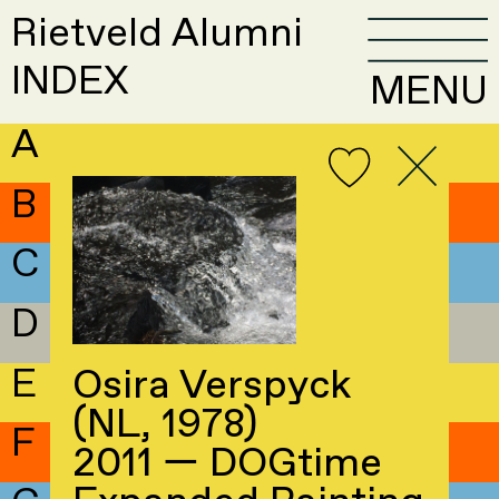
Rietveld Alumni
INDEX
MENU
A
B
C
D
E
Osira Verspyck
(NL, 1978)
F
2011 — DOGtime