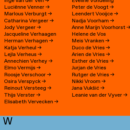
Inge van der Ven
→
Eveline Vondeling
Luciënne Venner
→
Peter de Voogt
→
Marlous Verburgt
→
Leendert Vooijce
→
Catharina Vergeer
→
Nadja Voorham
→
Jody Vergeer
→
Anne Marijn Voorhorst
Jacqueline Verhaagen
Helene de Vos
Herman Verhagen
→
Meis Vranken
→
Katja Verheul
→
Duco de Vries
→
Lejla Verheus
→
Arien de Vries
→
Annechien Verhey
→
Esther de Vries
→
Elmo Vermijs
→
Jurjan de Vries
Roosje Verschoor
→
Rutger de Vries
→
Osira Verspyck
→
Nikki Vroom
→
Reinout Versteeg
→
Jana Vukšić
→
Thijs Verster
→
Leanie van der Vyver
→
Elisabeth Vervecken
→
W