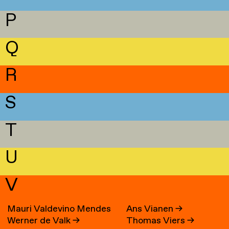
P
Q
R
S
T
U
V
Mauri Valdevino Mendes
Ans Vianen
→
Werner de Valk
→
Thomas Viers
→
→