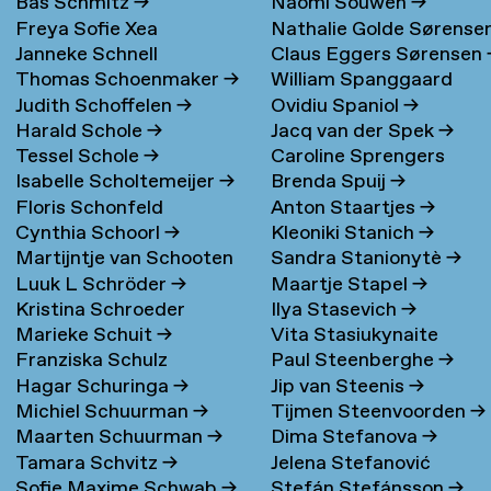
Bas Schmitz
→
Naomi Souwen
→
Freya Sofie Xea
Nathalie Golde Sørense
Janneke Schnell
Claus Eggers Sørensen
Schneevoigt
→
→
Thomas Schoenmaker
→
William Spanggaard
Judith Schoffelen
→
Ovidiu Spaniol
→
Nielsen
→
Harald Schole
→
Jacq van der Spek
→
Tessel Schole
→
Caroline Sprengers
Isabelle Scholtemeijer
→
Brenda Spuij
→
Floris Schonfeld
Anton Staartjes
→
Cynthia Schoorl
→
Kleoniki Stanich
→
Martijntje van Schooten
Sandra Stanionytè
→
Luuk L Schröder
→
Maartje Stapel
→
→
Kristina Schroeder
Ilya Stasevich
→
Marieke Schuit
→
Vita Stasiukynaite
Franziska Schulz
Paul Steenberghe
→
Hagar Schuringa
→
Jip van Steenis
→
Michiel Schuurman
→
Tijmen Steenvoorden
→
Maarten Schuurman
→
Dima Stefanova
→
Tamara Schvitz
→
Jelena Stefanović
Sofie Maxime Schwab
→
Stefán Stefánsson
→