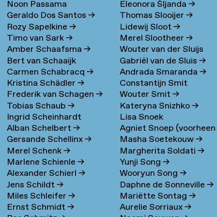
Noon Passama
Eleonora Šljanda
→
Geraldo Dos Santos
→
Thomas Slooijer
→
Sanpatchayapong
→
Rozy Sapelkine
→
Lidewij Sloot
→
Timo van Sark
→
Merel Slootheer
→
Amber Schaafsma
→
Wouter van der Sluijs
Bert van Schaaijk
Gabriël van de Sluis
→
Carmen Schabracq
→
Andrada Smaranda
→
Kristina Schädler
→
Constantijn Smit
Frederik van Schagen
→
Wouter Smit
→
Tobias Schaub
→
Kateryna Snizhko
→
Ingrid Scheinhardt
Lisa Snoek
Alban Schelbert
→
Agniet Snoep (voorheen
Gersande Schellinx
→
Masha Soetekouw
→
Meijerman)
→
Merel Schenk
→
Margherita Soldati
→
Marlene Schienle
→
Yunji Song
→
Alexander Schierl
→
Wooryun Song
→
Jens Schildt
→
Daphne de Sonneville
→
Miles Schleifer
→
Mariëtte Sontag
→
Ernst Schmidt
→
Aurelie Sorriaux
→