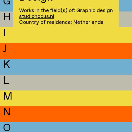
G
Works in the field(s) of: Graphic design
H
studiohocus.nl
Country of residence: Netherlands
I
J
K
L
M
N
O