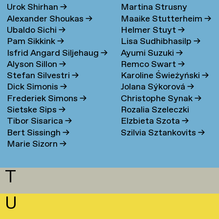
Urok Shirhan
→
Martina Strusny
Bergen
→
Alexander Shoukas
→
Maaike Stutterheim
→
Ubaldo Sichi
→
Helmer Stuyt
→
Pam Sikkink
→
Lisa Sudhibhasilp
→
Isfrid Angard Siljehaug
→
Ayumi Suzuki
→
Alyson Sillon
→
Remco Swart
→
Stefan Silvestri
→
Karoline Świeżyński
→
Dick Simonis
→
Jolana Sýkorová
→
Frederiek Simons
→
Christophe Synak
→
Sietske Sips
→
Rozalia Szeleczki
Tibor Sisarica
→
Elzbieta Szota
→
Bert Sissingh
→
Szilvia Sztankovits
→
Marie Sizorn
→
T
U