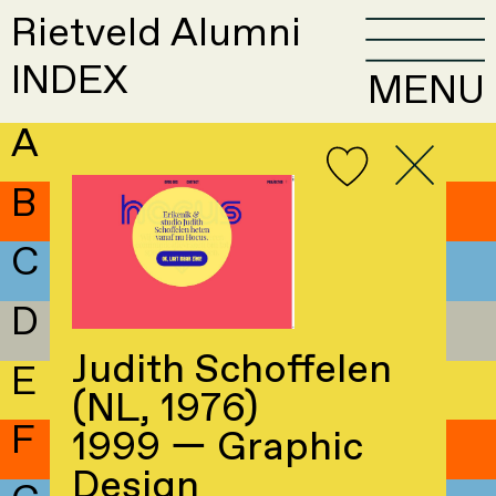
Rietveld Alumni
INDEX
MENU
A
B
C
D
Judith Schoffelen
E
(NL, 1976)
F
1999 — Graphic
Design