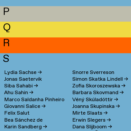
P
Q
R
S
Lydia Sachse
→
Snorre Sverreson
Jonas Saetervik
Simon Skatka Lindell
→
Skarveland Petlund
→
Siba Sahabi
→
Zofia Skoroszewska
→
Ahu Sahin
→
Barbara Skovmand
→
Marco Saldanha Pinheiro
Véný Skúladóttir
→
Giovanni Salice
→
Joanna Skupinska
→
→
Felix Salut
Mirte Slaats
→
Bea Sánchez de
Erwin Slegers
→
Karin Sandberg
→
Dana Slijboom
→
Lamadrid Bayón
→