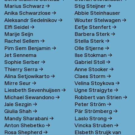
Marius Schwarz
→
Stig Steijner
→
Anika Schwarzlose
→
Abbie Steinhauser
Aleksandr Sedelnikov
→
Wouter Stelwagen
→
Elfi Seidel
→
Eefje Stenfert
→
Marije Seijn
Barbera Sterk
→
Rachel Sellem
→
Stella Sterk
→
Pim Sem Benjamin
→
Olle Stjerne
→
Jet Sennema
Ilse Stokman
→
Sophie Serber
→
Gabriel Stoll
→
Thierry Serra
→
Anne Stooker
→
Alina Setjowikarto
→
Claes Storm
→
Mirre Seur
→
Velina Stoykova
→
Liesbeth Sevenhuijsen
→
Ugne Straigyte
→
Michael Sewandono
→
Robbert van Strien
→
Jale Sezgin
→
Peter Ström
→
Giulia Shah
→
Pär Strömberg
→
Mandy Sharabani
→
Laslo Strong
→
Anton Shebetko
→
Vincka Struben
→
Rosa Shepherd
→
Elsbeth Struijk van