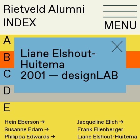
Rietveld Alumni
INDEX
MENU
A
Liane Elshout-
B
Huitema
C
2001 — designLAB
D
E
Hein Eberson
→
Jacqueline Elich
→
Susanne Edam
→
Frank Ellenberger
Philippa Edwards
→
Liane Elshout-Huitema