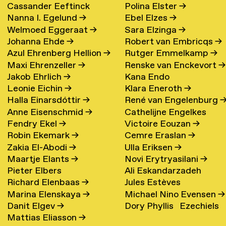
Cassander Eeftinck
Polina Elster
→
Nanna I. Egelund
→
Ebel Elzes
→
Schattenkerk
→
Welmoed Eggeraat
→
Sara Elzinga
→
Johanna Ehde
→
Robert van Embricqs
→
Azul Ehrenberg Hellion
→
Rutger Emmelkamp
→
Maxi Ehrenzeller
→
Renske van Enckevort
→
Jakob Ehrlich
→
Kana Endo
Leonie Eichin
→
Klara Eneroth
→
Halla Einarsdóttir
→
René van Engelenburg
Anne Eisenschmid
→
Cathelijne Engelkes
Fendry Ekel
→
Victoire Eouzan
→
Robin Ekemark
→
Cemre Eraslan
→
Zakia El-Abodi
→
Ulla Eriksen
→
Maartje Elants
→
Novi Erytryasilani
→
Pieter Elbers
Ali Eskandarzadeh
Richard Elenbaas
→
Jules Estèves
Marina Elenskaya
→
Michael Nino Evensen
→
Danit Elgev
→
Dory Phyllis Ezechiels
Mattias Eliasson
→