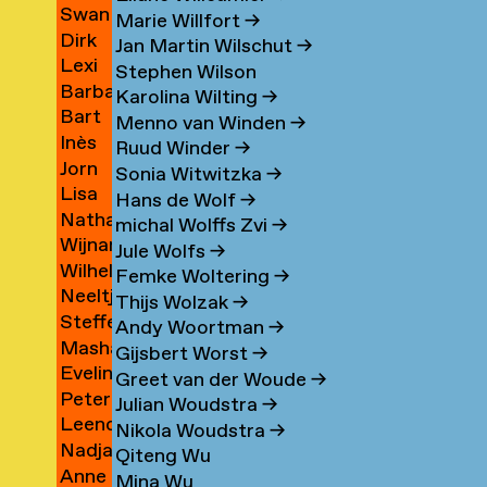
eas
Swan
aty
Vink
→
→
Marie Willfort
→
os
Dirk
ll
Vinton
→
Jan Martin Wilschut
→
Lexi
gas
Vis
→
→
Stephen Wilson
Barbara
Visco
Karolina Wilting
→
ca
Bart
tytė
Visser
→
Menno van Winden
→
na
Inès
r
Vissers
→
Ruud Winder
→
topher
Jorn
e
Vivier
→
Sonia Witwitzka
→
Lisa
Vlaanderen
→
Hans de Wolf
→
Nathaly
Vlamings
→
michal Wolffs Zvi
→
Wijnand
Vlaun
→
Jule Wolfs
→
Wilhelmus
Vlok
Femke Woltering
→
Neeltje
(Pim)
→
Thijs Wolzak
→
Steffen
van
Vlug
Andy Woortman
→
Masha
Vogelezang
der
→
Gijsbert Worst
→
Eveline
Volkova
→
Vlugt
Greet van der Woude
→
Peter
o
Vondeling
→
Julian Woudstra
→
Leendert
de
Nikola Woudstra
→
Nadja
n
Vooijce
Voogt
Qiteng Wu
Anne
Voorham
→
→
Mina Wu