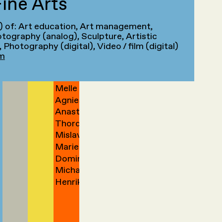
ine Arts
Mohammad
Lowies
Yedidia
van
→
→
Ege
Anna
Yektaparast
van
→
der
s) of: Art education, Art management,
Han
Hannah
Yılmaztürk
Zargham
→
Zanen
Zand
hotography (analog), Sculpture, Artistic
Lova
Nomin
Yu
→
Zeeman
→
→
→
→
 Photography (digital), Video / film (digital)
Wenrui
Zezegmaa
→
Yu 余
m
Haoran
Zhao
→
立尧
Andreas
Zhi
→
→
→
Melle
Zidek
Agnieszka
Zijlstra
→
Anastasia
Zimolag
→
Thordis
Zinner
→
Mislav
Erla
Marieke
Žugaj
Zoega
Dominique
Zwart
→
Micha
Zwartelé
→
Henrik
Zweifel
→
van
→
der
Zwet