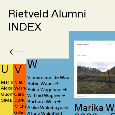
Rietveld Alumni
INDEX
W
U
V
Vincent van de Waal
Marieke
Mauri
Robin Waart
→
a
Alexander
Werner
Ubbink
Valdevino
Eelco Wagenaar
→
Guðmundur
Caro
Karl
de
→
Mendes
Wilfred Wagner
→
n
Silvia
Durk
ashi
Úlfarsson
de
Übelhör
Valk
→
Barbara Wais
→
Marika W
Michel
en
Ulloa
Valkema
→
Valk
→
→
Akiko Wakabayashi
→
Gilles
m
van
Marquez
→
→
Stacy Wakefield