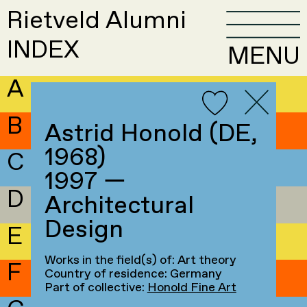
Rietveld Alumni
INDEX
MENU
A
B
Astrid Honold (DE,
1968)
C
1997 —
D
Architectural
Design
E
Works in the field(s) of: Art theory
F
Country of residence: Germany
Part of collective:
Honold Fine Art