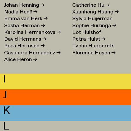
Johan Henning
→
Catherine Hu
→
Nadja Henß
→
Xuanhong Huang
→
Emma van Herk
→
Sylvia Huijerman
Sasha Herman
→
Sophie Huizinga
→
Karolina Hermankova
→
Lot Hulshof
David Hermans
→
Petra Hulst
→
Roos Hermsen
→
Tycho Hupperets
Casandra Hernandez
→
Florence Husen
→
Alice Héron
→
I
J
K
L