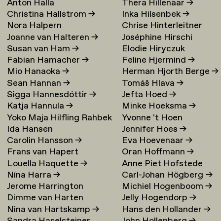
Anton Halla
Thera Hillenaar
→
Christina Hallstrom
→
Inka Hilsenbek
→
Nora Halpern
Chrise Hinterleitner
Joanne van Halteren
→
Joséphine Hirschi
Susan van Ham
→
Elodie Hiryczuk
Fabian Hamacher
→
Feline Hjermind
→
Mio Hanaoka
→
Herman Hjorth Berge
→
Sean Hannan
→
Tomáš Hlava
→
Sigga Hannesdóttir
→
Jefta Hoed
→
Katja Hannula
→
Minke Hoeksma
→
Yoko Maja Hilfling Rahbek
Yvonne 't Hoen
Ida Hansen
Jennifer Hoes
→
Hansen
→
Carolin Hansson
→
Eva Hoevenaar
→
Frans van Hapert
Oran Hoffmann
→
Louella Haquette
→
Anne Piet Hofstede
Nína Harra
→
Carl-Johan Högberg
→
Jerome Harrington
Michiel Hogenboom
→
Dimme van Harten
Jelly Hogendorp
→
Nina van Hartskamp
→
Hans den Hollander
→