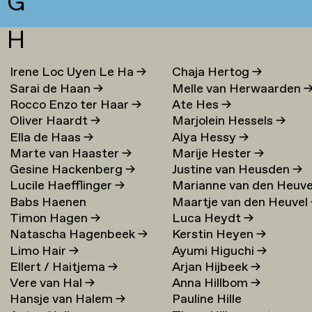
G
H
Irene Loc Uyen Le Ha
→
Chaja Hertog
→
Sarai de Haan
→
Melle van Herwaarden
Rocco Enzo ter Haar
→
Ate Hes
→
Oliver Haardt
→
Marjolein Hessels
→
Ella de Haas
→
Alya Hessy
→
Marte van Haaster
→
Marije Hester
→
Gesine Hackenberg
→
Justine van Heusden
→
Lucile Haefflinger
→
Marianne van den Heuve
Babs Haenen
Maartje van den Heuvel
→
Timon Hagen
→
Luca Heydt
→
Natascha Hagenbeek
→
Kerstin Heyen
→
Limo Hair
→
Ayumi Higuchi
→
Ellert / Haitjema
→
Arjan Hijbeek
→
Vere van Hal
→
Anna Hillbom
→
Hansje van Halem
→
Pauline Hille