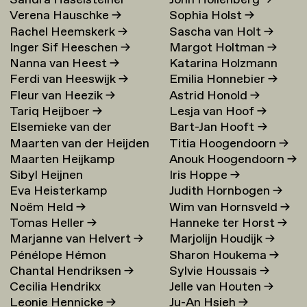
Sandra Haselsteiner
John Hollenberg
→
Verena Hauschke
→
Sophia Holst
→
Rachel Heemskerk
→
Sascha van Holt
→
Inger Sif Heeschen
→
Margot Holtman
→
Nanna van Heest
→
Katarina Holzmann
Ferdi van Heeswijk
→
Emilia Honnebier
→
Ekholm
→
Fleur van Heezik
→
Astrid Honold
→
Tariq Heijboer
→
Lesja van Hoof
→
Elsemieke van der
Bart-Jan Hooft
→
Maarten van der Heijden
Titia Hoogendoorn
→
Heijden
→
Maarten Heijkamp
Anouk Hoogendoorn
→
→
Sibyl Heijnen
Iris Hoppe
→
Eva Heisterkamp
Judith Hornbogen
→
Noëm Held
→
Wim van Hornsveld
→
Tomas Heller
→
Hanneke ter Horst
→
Marjanne van Helvert
→
Marjolijn Houdijk
→
Pénélope Hémon
Sharon Houkema
→
Chantal Hendriksen
→
Sylvie Houssais
→
Cecilia Hendrikx
Jelle van Houten
→
Leonie Hennicke
→
Ju-An Hsieh
→