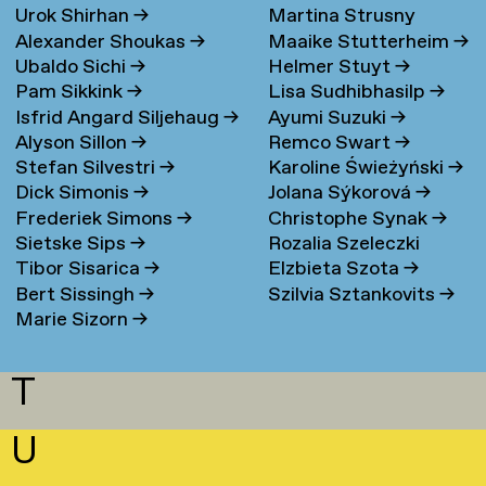
Urok Shirhan
→
Martina Strusny
Bergen
→
Alexander Shoukas
→
Maaike Stutterheim
→
Ubaldo Sichi
→
Helmer Stuyt
→
Pam Sikkink
→
Lisa Sudhibhasilp
→
Isfrid Angard Siljehaug
→
Ayumi Suzuki
→
Alyson Sillon
→
Remco Swart
→
Stefan Silvestri
→
Karoline Świeżyński
→
Dick Simonis
→
Jolana Sýkorová
→
Frederiek Simons
→
Christophe Synak
→
Sietske Sips
→
Rozalia Szeleczki
Tibor Sisarica
→
Elzbieta Szota
→
Bert Sissingh
→
Szilvia Sztankovits
→
Marie Sizorn
→
T
U