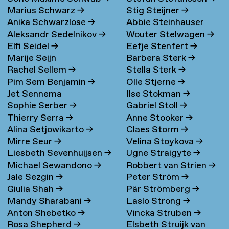
Marius Schwarz
→
Stig Steijner
→
Anika Schwarzlose
→
Abbie Steinhauser
Aleksandr Sedelnikov
→
Wouter Stelwagen
→
Elfi Seidel
→
Eefje Stenfert
→
Marije Seijn
Barbera Sterk
→
Rachel Sellem
→
Stella Sterk
→
Pim Sem Benjamin
→
Olle Stjerne
→
Jet Sennema
Ilse Stokman
→
Sophie Serber
→
Gabriel Stoll
→
Thierry Serra
→
Anne Stooker
→
Alina Setjowikarto
→
Claes Storm
→
Mirre Seur
→
Velina Stoykova
→
Liesbeth Sevenhuijsen
→
Ugne Straigyte
→
Michael Sewandono
→
Robbert van Strien
→
Jale Sezgin
→
Peter Ström
→
Giulia Shah
→
Pär Strömberg
→
Mandy Sharabani
→
Laslo Strong
→
Anton Shebetko
→
Vincka Struben
→
Rosa Shepherd
→
Elsbeth Struijk van