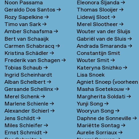
Noon Passama
Eleonora Šljanda
→
Geraldo Dos Santos
→
Thomas Slooijer
→
Sanpatchayapong
→
Rozy Sapelkine
→
Lidewij Sloot
→
Timo van Sark
→
Merel Slootheer
→
Amber Schaafsma
→
Wouter van der Sluijs
Bert van Schaaijk
Gabriël van de Sluis
→
Carmen Schabracq
→
Andrada Smaranda
→
Kristina Schädler
→
Constantijn Smit
Frederik van Schagen
→
Wouter Smit
→
Tobias Schaub
→
Kateryna Snizhko
→
Ingrid Scheinhardt
Lisa Snoek
Alban Schelbert
→
Agniet Snoep (voorheen
Gersande Schellinx
→
Masha Soetekouw
→
Meijerman)
→
Merel Schenk
→
Margherita Soldati
→
Marlene Schienle
→
Yunji Song
→
Alexander Schierl
→
Wooryun Song
→
Jens Schildt
→
Daphne de Sonneville
→
Miles Schleifer
→
Mariëtte Sontag
→
Ernst Schmidt
→
Aurelie Sorriaux
→