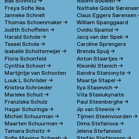
Bas Schmitz
→
Naomi Souwen
→
Freya Sofie Xea
Nathalie Golde Sørense
Janneke Schnell
Claus Eggers Sørensen
Schneevoigt
→
→
Thomas Schoenmaker
→
William Spanggaard
Judith Schoffelen
→
Ovidiu Spaniol
→
Nielsen
→
Harald Schole
→
Jacq van der Spek
→
Tessel Schole
→
Caroline Sprengers
Isabelle Scholtemeijer
→
Brenda Spuij
→
Floris Schonfeld
Anton Staartjes
→
Cynthia Schoorl
→
Kleoniki Stanich
→
Martijntje van Schooten
Sandra Stanionytè
→
Luuk L Schröder
→
Maartje Stapel
→
→
Kristina Schroeder
Ilya Stasevich
→
Marieke Schuit
→
Vita Stasiukynaite
Franziska Schulz
Paul Steenberghe
→
Hagar Schuringa
→
Jip van Steenis
→
Michiel Schuurman
→
Tijmen Steenvoorden
→
Maarten Schuurman
→
Dima Stefanova
→
Tamara Schvitz
→
Jelena Stefanović
Sofie Maxime Schwab
→
Stefán Stefánsson
→