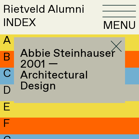
Rietveld Alumni
INDEX
MENU
A
Abbie Steinhauser
B
2001 —
C
Architectural
Design
D
E
F