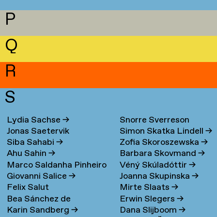
P
Q
R
S
Lydia Sachse
→
Snorre Sverreson
Jonas Saetervik
Simon Skatka Lindell
→
Skarveland Petlund
→
Siba Sahabi
→
Zofia Skoroszewska
→
Ahu Sahin
→
Barbara Skovmand
→
Marco Saldanha Pinheiro
Véný Skúladóttir
→
Giovanni Salice
→
Joanna Skupinska
→
→
Felix Salut
Mirte Slaats
→
Bea Sánchez de
Erwin Slegers
→
Karin Sandberg
→
Dana Slijboom
→
Lamadrid Bayón
→