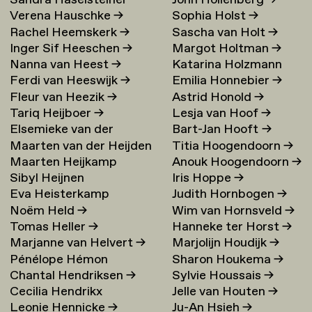
Sandra Haselsteiner
John Hollenberg
→
Verena Hauschke
→
Sophia Holst
→
Rachel Heemskerk
→
Sascha van Holt
→
Inger Sif Heeschen
→
Margot Holtman
→
Nanna van Heest
→
Katarina Holzmann
Ferdi van Heeswijk
→
Emilia Honnebier
→
Ekholm
→
Fleur van Heezik
→
Astrid Honold
→
Tariq Heijboer
→
Lesja van Hoof
→
Elsemieke van der
Bart-Jan Hooft
→
Maarten van der Heijden
Titia Hoogendoorn
→
Heijden
→
Maarten Heijkamp
Anouk Hoogendoorn
→
→
Sibyl Heijnen
Iris Hoppe
→
Eva Heisterkamp
Judith Hornbogen
→
Noëm Held
→
Wim van Hornsveld
→
Tomas Heller
→
Hanneke ter Horst
→
Marjanne van Helvert
→
Marjolijn Houdijk
→
Pénélope Hémon
Sharon Houkema
→
Chantal Hendriksen
→
Sylvie Houssais
→
Cecilia Hendrikx
Jelle van Houten
→
Leonie Hennicke
→
Ju-An Hsieh
→