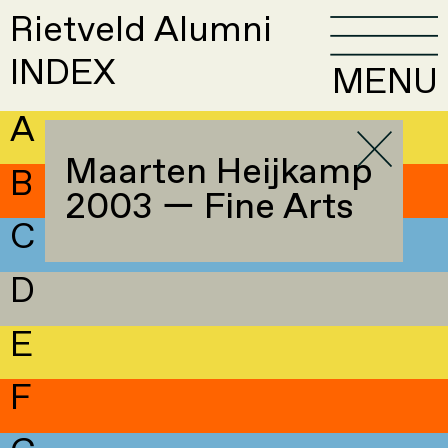
Rietveld Alumni
INDEX
MENU
A
Maarten Heijkamp
B
2003 — Fine Arts
C
D
E
F