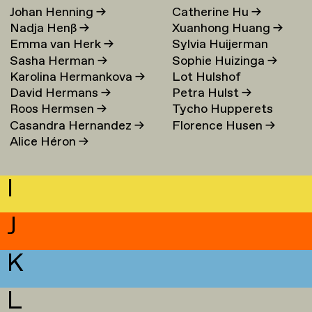
Johan Henning
→
Catherine Hu
→
Nadja Henß
→
Xuanhong Huang
→
Emma van Herk
→
Sylvia Huijerman
Sasha Herman
→
Sophie Huizinga
→
Karolina Hermankova
→
Lot Hulshof
David Hermans
→
Petra Hulst
→
Roos Hermsen
→
Tycho Hupperets
Casandra Hernandez
→
Florence Husen
→
Alice Héron
→
I
J
K
L