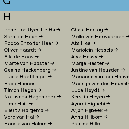
G
H
Irene Loc Uyen Le Ha
→
Chaja Hertog
→
Sarai de Haan
→
Melle van Herwaarden
Rocco Enzo ter Haar
→
Ate Hes
→
Oliver Haardt
→
Marjolein Hessels
→
Ella de Haas
→
Alya Hessy
→
Marte van Haaster
→
Marije Hester
→
Gesine Hackenberg
→
Justine van Heusden
→
Lucile Haefflinger
→
Marianne van den Heuve
Babs Haenen
Maartje van den Heuvel
→
Timon Hagen
→
Luca Heydt
→
Natascha Hagenbeek
→
Kerstin Heyen
→
Limo Hair
→
Ayumi Higuchi
→
Ellert / Haitjema
→
Arjan Hijbeek
→
Vere van Hal
→
Anna Hillbom
→
Hansje van Halem
→
Pauline Hille