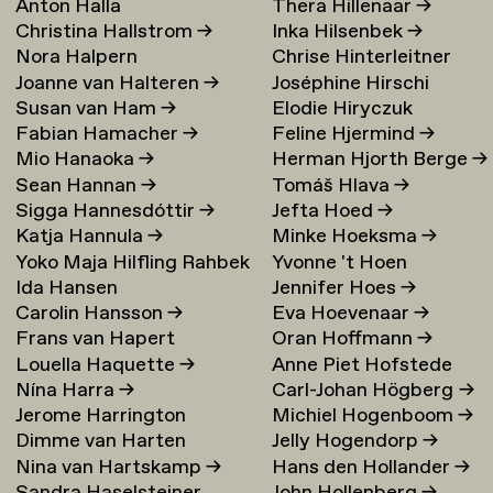
Anton Halla
Thera Hillenaar
→
Christina Hallstrom
→
Inka Hilsenbek
→
Nora Halpern
Chrise Hinterleitner
Joanne van Halteren
→
Joséphine Hirschi
Susan van Ham
→
Elodie Hiryczuk
Fabian Hamacher
→
Feline Hjermind
→
Mio Hanaoka
→
Herman Hjorth Berge
→
Sean Hannan
→
Tomáš Hlava
→
Sigga Hannesdóttir
→
Jefta Hoed
→
Katja Hannula
→
Minke Hoeksma
→
Yoko Maja Hilfling Rahbek
Yvonne 't Hoen
Ida Hansen
Jennifer Hoes
→
Hansen
→
Carolin Hansson
→
Eva Hoevenaar
→
Frans van Hapert
Oran Hoffmann
→
Louella Haquette
→
Anne Piet Hofstede
Nína Harra
→
Carl-Johan Högberg
→
Jerome Harrington
Michiel Hogenboom
→
Dimme van Harten
Jelly Hogendorp
→
Nina van Hartskamp
→
Hans den Hollander
→