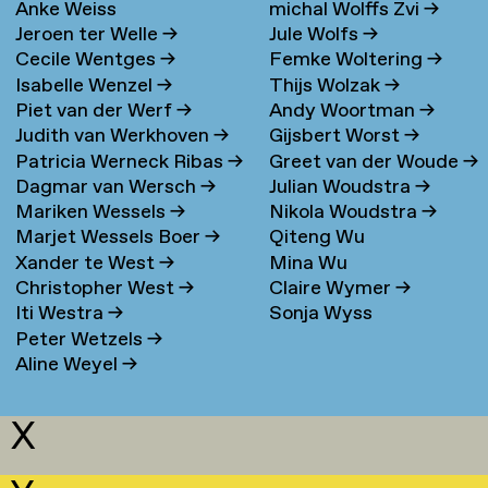
Anke Weiss
michal Wolffs Zvi
→
Jeroen ter Welle
→
Jule Wolfs
→
Cecile Wentges
→
Femke Woltering
→
Isabelle Wenzel
→
Thijs Wolzak
→
Piet van der Werf
→
Andy Woortman
→
Judith van Werkhoven
→
Gijsbert Worst
→
Patricia Werneck Ribas
→
Greet van der Woude
→
Dagmar van Wersch
→
Julian Woudstra
→
Mariken Wessels
→
Nikola Woudstra
→
Marjet Wessels Boer
→
Qiteng Wu
Xander te West
→
Mina Wu
Christopher West
→
Claire Wymer
→
Iti Westra
→
Sonja Wyss
Peter Wetzels
→
Aline Weyel
→
X