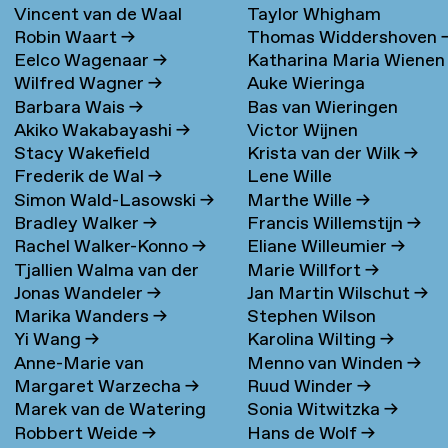
Vincent van de Waal
Taylor Whigham
Robin Waart
→
Thomas Widdershoven
Eelco Wagenaar
→
Katharina Maria Wienen
Wilfred Wagner
→
Auke Wieringa
→
Barbara Wais
→
Bas van Wieringen
Akiko Wakabayashi
→
Victor Wijnen
Stacy Wakefield
Krista van der Wilk
→
Frederik de Wal
→
Lene Wille
Simon Wald-Lasowski
→
Marthe Wille
→
Bradley Walker
→
Francis Willemstijn
→
Rachel Walker-Konno
→
Eliane Willeumier
→
Tjallien Walma van der
Marie Willfort
→
Jonas Wandeler
→
Jan Martin Wilschut
→
Molen
→
Marika Wanders
→
Stephen Wilson
Yi Wang
→
Karolina Wilting
→
Anne-Marie van
Menno van Winden
→
Margaret Warzecha
→
Ruud Winder
→
Warmerdam
Marek van de Watering
Sonia Witwitzka
→
Robbert Weide
→
Hans de Wolf
→