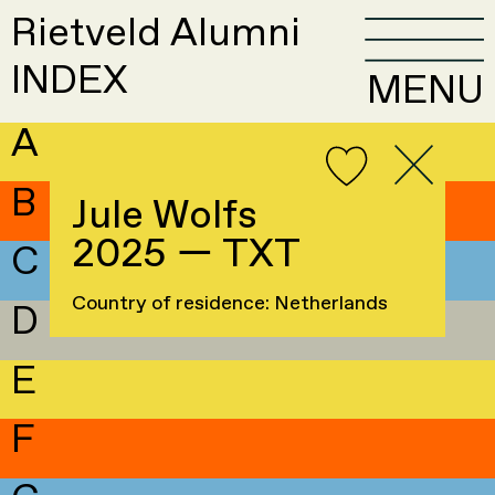
Rietveld Alumni
INDEX
MENU
A
B
Jule Wolfs
2025 — TXT
C
Country of residence: Netherlands
D
E
F