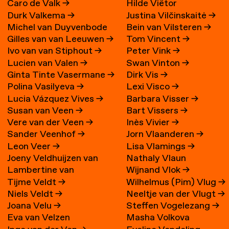
Caro de Valk
→
Hilde Viëtor
Durk Valkema
→
Justina Vilčinskaitė
→
Michel van Duyvenbode
Bein van Vilsteren
→
Gilles van van Leeuwen
→
Tom Vincent
→
Ivo van van Stiphout
→
Peter Vink
→
Lucien van Valen
→
Swan Vinton
→
Ginta Tinte Vasermane
→
Dirk Vis
→
Polina Vasilyeva
→
Lexi Visco
→
Lucia Vázquez Vives
→
Barbara Visser
→
Susan van Veen
→
Bart Vissers
→
Vere van der Veen
→
Inès Vivier
→
Sander Veenhof
→
Jorn Vlaanderen
→
Leon Veer
→
Lisa Vlamings
→
Joeny Veldhuijzen van
Nathaly Vlaun
Lambertine van
Wijnand Vlok
→
Zanten
→
Tijme Veldt
→
Wilhelmus (Pim) Vlug
→
Veldhuizen
→
Niels Veldt
→
Neeltje van der Vlugt
→
Joana Velu
→
Steffen Vogelezang
→
Eva van Velzen
Masha Volkova