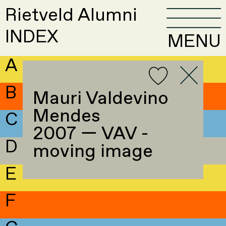
Rietveld Alumni
INDEX
MENU
A
B
Mauri Valdevino
Mendes
C
2007 — VAV -
D
moving image
E
F