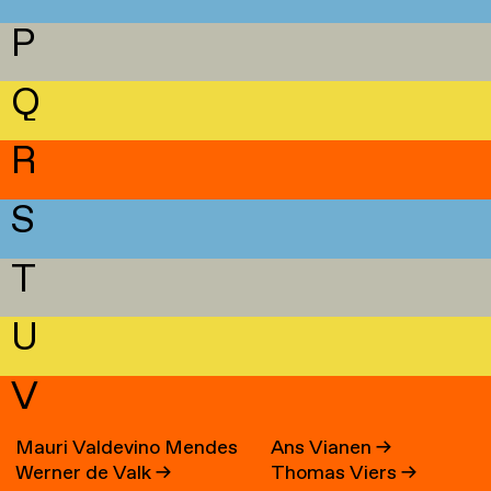
P
Q
R
S
T
U
V
Mauri Valdevino Mendes
Ans Vianen
→
Werner de Valk
→
Thomas Viers
→
→