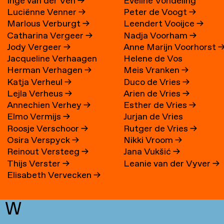
Inge van der Ven
→
Eveline Vondeling
Luciënne Venner
→
Peter de Voogt
→
Marlous Verburgt
→
Leendert Vooijce
→
Catharina Vergeer
→
Nadja Voorham
→
Jody Vergeer
→
Anne Marijn Voorhorst
Jacqueline Verhaagen
Helene de Vos
Herman Verhagen
→
Meis Vranken
→
Katja Verheul
→
Duco de Vries
→
Lejla Verheus
→
Arien de Vries
→
Annechien Verhey
→
Esther de Vries
→
Elmo Vermijs
→
Jurjan de Vries
Roosje Verschoor
→
Rutger de Vries
→
Osira Verspyck
→
Nikki Vroom
→
Reinout Versteeg
→
Jana Vukšić
→
Thijs Verster
→
Leanie van der Vyver
→
Elisabeth Vervecken
→
W