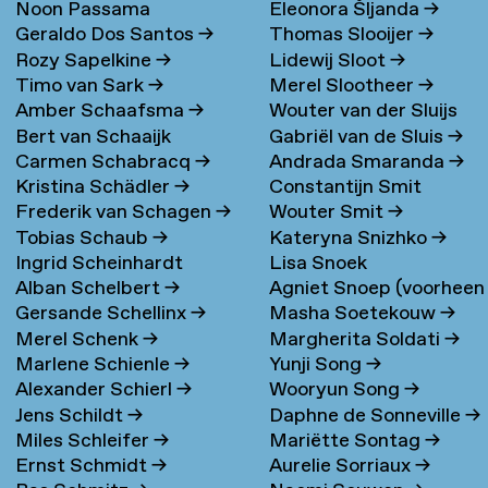
Noon Passama
Eleonora Šljanda
→
Geraldo Dos Santos
→
Thomas Slooijer
→
Sanpatchayapong
→
Rozy Sapelkine
→
Lidewij Sloot
→
Timo van Sark
→
Merel Slootheer
→
Amber Schaafsma
→
Wouter van der Sluijs
Bert van Schaaijk
Gabriël van de Sluis
→
Carmen Schabracq
→
Andrada Smaranda
→
Kristina Schädler
→
Constantijn Smit
Frederik van Schagen
→
Wouter Smit
→
Tobias Schaub
→
Kateryna Snizhko
→
Ingrid Scheinhardt
Lisa Snoek
Alban Schelbert
→
Agniet Snoep (voorheen
Gersande Schellinx
→
Masha Soetekouw
→
Meijerman)
→
Merel Schenk
→
Margherita Soldati
→
Marlene Schienle
→
Yunji Song
→
Alexander Schierl
→
Wooryun Song
→
Jens Schildt
→
Daphne de Sonneville
→
Miles Schleifer
→
Mariëtte Sontag
→
Ernst Schmidt
→
Aurelie Sorriaux
→