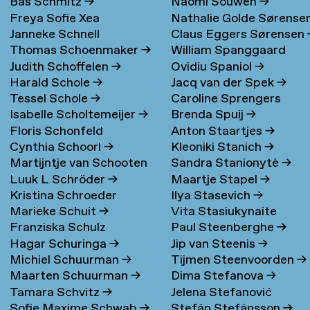
Bas Schmitz
→
Naomi Souwen
→
Freya Sofie Xea
Nathalie Golde Sørense
Janneke Schnell
Claus Eggers Sørensen
Schneevoigt
→
→
Thomas Schoenmaker
→
William Spanggaard
Judith Schoffelen
→
Ovidiu Spaniol
→
Nielsen
→
Harald Schole
→
Jacq van der Spek
→
Tessel Schole
→
Caroline Sprengers
Isabelle Scholtemeijer
→
Brenda Spuij
→
Floris Schonfeld
Anton Staartjes
→
Cynthia Schoorl
→
Kleoniki Stanich
→
Martijntje van Schooten
Sandra Stanionytè
→
Luuk L Schröder
→
Maartje Stapel
→
→
Kristina Schroeder
Ilya Stasevich
→
Marieke Schuit
→
Vita Stasiukynaite
Franziska Schulz
Paul Steenberghe
→
Hagar Schuringa
→
Jip van Steenis
→
Michiel Schuurman
→
Tijmen Steenvoorden
→
Maarten Schuurman
→
Dima Stefanova
→
Tamara Schvitz
→
Jelena Stefanović
Sofie Maxime Schwab
→
Stefán Stefánsson
→