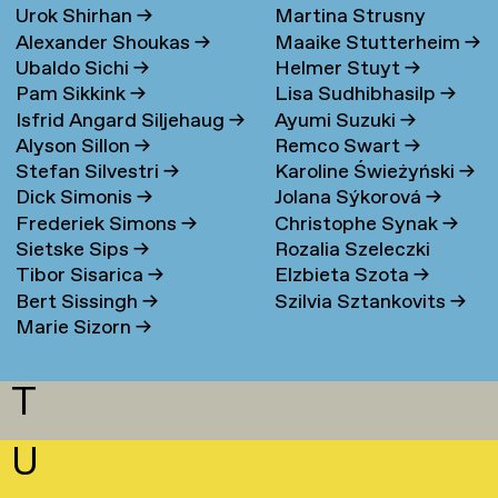
Urok Shirhan
→
Martina Strusny
Bergen
→
Alexander Shoukas
→
Maaike Stutterheim
→
Ubaldo Sichi
→
Helmer Stuyt
→
Pam Sikkink
→
Lisa Sudhibhasilp
→
Isfrid Angard Siljehaug
→
Ayumi Suzuki
→
Alyson Sillon
→
Remco Swart
→
Stefan Silvestri
→
Karoline Świeżyński
→
Dick Simonis
→
Jolana Sýkorová
→
Frederiek Simons
→
Christophe Synak
→
Sietske Sips
→
Rozalia Szeleczki
Tibor Sisarica
→
Elzbieta Szota
→
Bert Sissingh
→
Szilvia Sztankovits
→
Marie Sizorn
→
T
U