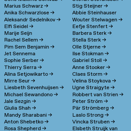
Marius Schwarz
→
Stig Steijner
→
Anika Schwarzlose
→
Abbie Steinhauser
Aleksandr Sedelnikov
→
Wouter Stelwagen
→
Elfi Seidel
→
Eefje Stenfert
→
Marije Seijn
Barbera Sterk
→
Rachel Sellem
→
Stella Sterk
→
Pim Sem Benjamin
→
Olle Stjerne
→
Jet Sennema
Ilse Stokman
→
Sophie Serber
→
Gabriel Stoll
→
Thierry Serra
→
Anne Stooker
→
Alina Setjowikarto
→
Claes Storm
→
Mirre Seur
→
Velina Stoykova
→
Liesbeth Sevenhuijsen
→
Ugne Straigyte
→
Michael Sewandono
→
Robbert van Strien
→
Jale Sezgin
→
Peter Ström
→
Giulia Shah
→
Pär Strömberg
→
Mandy Sharabani
→
Laslo Strong
→
Anton Shebetko
→
Vincka Struben
→
Rosa Shepherd
→
Elsbeth Struijk van