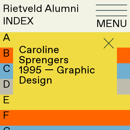
Rietveld Alumni
INDEX
MENU
A
Caroline
B
Sprengers
C
1995 — Graphic
Design
D
E
F