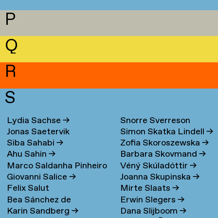
P
Q
R
S
Lydia Sachse
→
Snorre Sverreson
Jonas Saetervik
Simon Skatka Lindell
→
Skarveland Petlund
→
Siba Sahabi
→
Zofia Skoroszewska
→
Ahu Sahin
→
Barbara Skovmand
→
Marco Saldanha Pinheiro
Véný Skúladóttir
→
Giovanni Salice
→
Joanna Skupinska
→
→
Felix Salut
Mirte Slaats
→
Bea Sánchez de
Erwin Slegers
→
Karin Sandberg
→
Dana Slijboom
→
Lamadrid Bayón
→