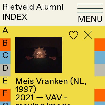
Rietveld Alumni
INDEX
MENU
A
B
C
D
E
Meis Vranken (NL,
1997)
F
2021 — VAV -