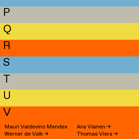
P
Q
R
S
T
U
V
Mauri Valdevino Mendes
Ans Vianen
→
Werner de Valk
→
Thomas Viers
→
→