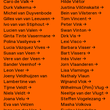
Caro de Valk
→
Hilde Viëtor
Durk Valkema
→
Justina Vilčinskaitė
→
Michel van Duyvenbode
Bein van Vilsteren
→
Gilles van van Leeuwen
→
Tom Vincent
→
Ivo van van Stiphout
→
Peter Vink
→
Lucien van Valen
→
Swan Vinton
→
Ginta Tinte Vasermane
→
Dirk Vis
→
Polina Vasilyeva
→
Lexi Visco
→
Lucia Vázquez Vives
→
Barbara Visser
→
Susan van Veen
→
Bart Vissers
→
Vere van der Veen
→
Inès Vivier
→
Sander Veenhof
→
Jorn Vlaanderen
→
Leon Veer
→
Lisa Vlamings
→
Joeny Veldhuijzen van
Nathaly Vlaun
Lambertine van
Wijnand Vlok
→
Zanten
→
Tijme Veldt
→
Wilhelmus (Pim) Vlug
→
Veldhuizen
→
Niels Veldt
→
Neeltje van der Vlugt
→
Joana Velu
→
Steffen Vogelezang
→
Eva van Velzen
Masha Volkova