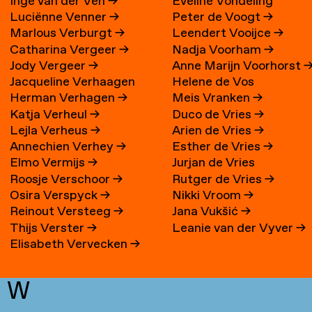
Inge van der Ven
→
Eveline Vondeling
Luciënne Venner
→
Peter de Voogt
→
Marlous Verburgt
→
Leendert Vooijce
→
Catharina Vergeer
→
Nadja Voorham
→
Jody Vergeer
→
Anne Marijn Voorhorst
Jacqueline Verhaagen
Helene de Vos
Herman Verhagen
→
Meis Vranken
→
Katja Verheul
→
Duco de Vries
→
Lejla Verheus
→
Arien de Vries
→
Annechien Verhey
→
Esther de Vries
→
Elmo Vermijs
→
Jurjan de Vries
Roosje Verschoor
→
Rutger de Vries
→
Osira Verspyck
→
Nikki Vroom
→
Reinout Versteeg
→
Jana Vukšić
→
Thijs Verster
→
Leanie van der Vyver
→
Elisabeth Vervecken
→
W