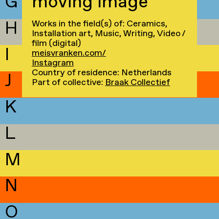
moving image
G
H
Works in the field(s) of: Ceramics,
Installation art, Music, Writing, Video /
film (digital)
I
meisvranken.com/
Instagram
Country of residence: Netherlands
J
Part of collective:
Braak Collectief
K
L
M
N
O