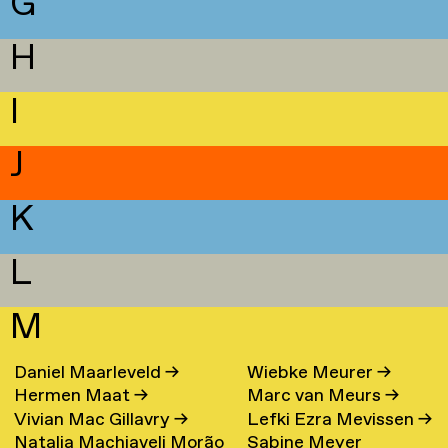
G
H
I
J
K
L
M
Daniel Maarleveld
→
Wiebke Meurer
→
Hermen Maat
→
Marc van Meurs
→
Vivian Mac Gillavry
→
Lefki Ezra Mevissen
→
Natalia Machiaveli Morão
Sabine Meyer