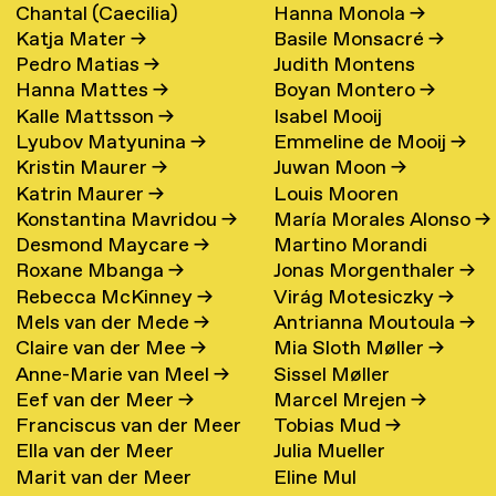
Chantal (Caecilia)
Hanna Monola
→
Katja Mater
→
Basile Monsacré
→
Maschke (Hattink)
→
Pedro Matias
→
Judith Montens
Hanna Mattes
→
Boyan Montero
→
Kalle Mattsson
→
Isabel Mooij
Lyubov Matyunina
→
Emmeline de Mooij
→
Kristin Maurer
→
Juwan Moon
→
Katrin Maurer
→
Louis Mooren
Konstantina Mavridou
→
María Morales Alonso
→
Desmond Maycare
→
Martino Morandi
Roxane Mbanga
→
Jonas Morgenthaler
→
Rebecca McKinney
→
Virág Motesiczky
→
Mels van der Mede
→
Antrianna Moutoula
→
Claire van der Mee
→
Mia Sloth Møller
→
Anne-Marie van Meel
→
Sissel Møller
Eef van der Meer
→
Marcel Mrejen
→
Franciscus van der Meer
Tobias Mud
→
Ella van der Meer
Julia Mueller
→
Marit van der Meer
Eline Mul