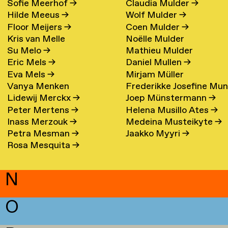
Sofie Meerhof
→
Claudia Mulder
→
Hilde Meeus
→
Wolf Mulder
→
Floor Meijers
→
Coen Mulder
→
Kris van Melle
Noëlle Mulder
Su Melo
→
Mathieu Mulder
Eric Mels
→
Daniel Mullen
→
Eva Mels
→
Mirjam Müller
Vanya Menken
Frederikke Josefine Mu
Lidewij Merckx
→
Joep Münstermann
→
Eefsen
→
Peter Mertens
→
Helena Musillo Ates
→
Inass Merzouk
→
Medeina Musteikyte
→
Petra Mesman
→
Jaakko Myyri
→
Rosa Mesquita
→
N
O