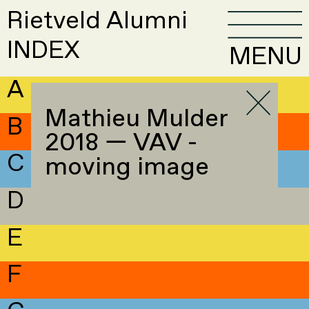
Rietveld Alumni
INDEX
MENU
A
Mathieu Mulder
B
2018 — VAV -
C
moving image
D
E
F