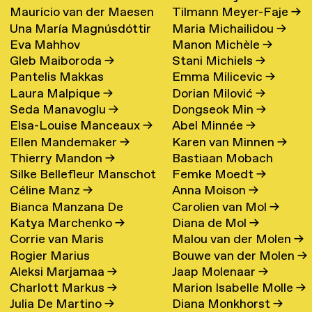
Mauricio van der Maesen
Tilmann Meyer-Faje
→
de Oliveira
→
Una María Magnúsdóttir
Maria Michailidou
→
de Sombreff
→
Eva Mahhov
Manon Michèle
→
→
Gleb Maiboroda
→
Stani Michiels
→
Pantelis Makkas
Emma Milicevic
→
Laura Malpique
→
Dorian Milović
→
Seda Manavoglu
→
Dongseok Min
→
Elsa-Louise Manceaux
→
Abel Minnée
→
Ellen Mandemaker
→
Karen van Minnen
→
Thierry Mandon
→
Bastiaan Mobach
Silke Bellefleur Manschot
Femke Moedt
→
Céline Manz
→
Anna Moison
→
→
Bianca Manzana De
Carolien van Mol
→
Katya Marchenko
→
Diana de Mol
→
Agustin
→
Corrie van Maris
Malou van der Molen
→
Rogier Marius
Bouwe van der Molen
→
Aleksi Marjamaa
→
Jaap Molenaar
→
Charlott Markus
→
Marion Isabelle Molle
→
Julia De Martino
→
Diana Monkhorst
→