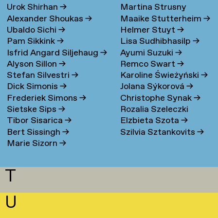
Urok Shirhan
→
Martina Strusny
Bergen
→
Alexander Shoukas
→
Maaike Stutterheim
→
Ubaldo Sichi
→
Helmer Stuyt
→
Pam Sikkink
→
Lisa Sudhibhasilp
→
Isfrid Angard Siljehaug
→
Ayumi Suzuki
→
Alyson Sillon
→
Remco Swart
→
Stefan Silvestri
→
Karoline Świeżyński
→
Dick Simonis
→
Jolana Sýkorová
→
Frederiek Simons
→
Christophe Synak
→
Sietske Sips
→
Rozalia Szeleczki
Tibor Sisarica
→
Elzbieta Szota
→
Bert Sissingh
→
Szilvia Sztankovits
→
Marie Sizorn
→
T
U