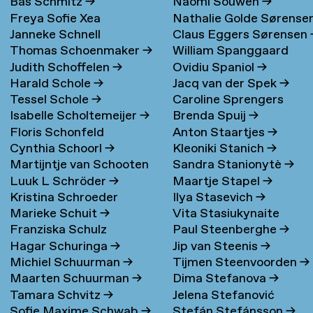
Bas Schmitz
→
Naomi Souwen
→
Freya Sofie Xea
Nathalie Golde Sørense
Janneke Schnell
Claus Eggers Sørensen
Schneevoigt
→
→
Thomas Schoenmaker
→
William Spanggaard
Judith Schoffelen
→
Ovidiu Spaniol
→
Nielsen
→
Harald Schole
→
Jacq van der Spek
→
Tessel Schole
→
Caroline Sprengers
Isabelle Scholtemeijer
→
Brenda Spuij
→
Floris Schonfeld
Anton Staartjes
→
Cynthia Schoorl
→
Kleoniki Stanich
→
Martijntje van Schooten
Sandra Stanionytè
→
Luuk L Schröder
→
Maartje Stapel
→
→
Kristina Schroeder
Ilya Stasevich
→
Marieke Schuit
→
Vita Stasiukynaite
Franziska Schulz
Paul Steenberghe
→
Hagar Schuringa
→
Jip van Steenis
→
Michiel Schuurman
→
Tijmen Steenvoorden
→
Maarten Schuurman
→
Dima Stefanova
→
Tamara Schvitz
→
Jelena Stefanović
Sofie Maxime Schwab
→
Stefán Stefánsson
→