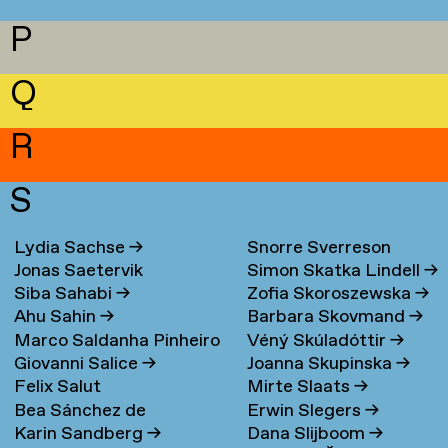
P
Q
R
S
Lydia Sachse
→
Snorre Sverreson
Jonas Saetervik
Simon Skatka Lindell
→
Skarveland Petlund
→
Siba Sahabi
→
Zofia Skoroszewska
→
Ahu Sahin
→
Barbara Skovmand
→
Marco Saldanha Pinheiro
Véný Skúladóttir
→
Giovanni Salice
→
Joanna Skupinska
→
→
Felix Salut
Mirte Slaats
→
Bea Sánchez de
Erwin Slegers
→
Karin Sandberg
→
Dana Slijboom
→
Lamadrid Bayón
→