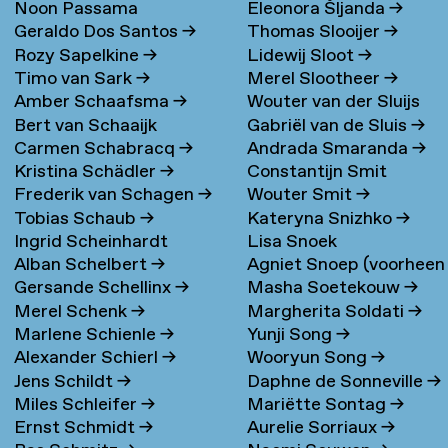
Noon Passama
Eleonora Šljanda
→
Geraldo Dos Santos
→
Thomas Slooijer
→
Sanpatchayapong
→
Rozy Sapelkine
→
Lidewij Sloot
→
Timo van Sark
→
Merel Slootheer
→
Amber Schaafsma
→
Wouter van der Sluijs
Bert van Schaaijk
Gabriël van de Sluis
→
Carmen Schabracq
→
Andrada Smaranda
→
Kristina Schädler
→
Constantijn Smit
Frederik van Schagen
→
Wouter Smit
→
Tobias Schaub
→
Kateryna Snizhko
→
Ingrid Scheinhardt
Lisa Snoek
Alban Schelbert
→
Agniet Snoep (voorheen
Gersande Schellinx
→
Masha Soetekouw
→
Meijerman)
→
Merel Schenk
→
Margherita Soldati
→
Marlene Schienle
→
Yunji Song
→
Alexander Schierl
→
Wooryun Song
→
Jens Schildt
→
Daphne de Sonneville
→
Miles Schleifer
→
Mariëtte Sontag
→
Ernst Schmidt
→
Aurelie Sorriaux
→