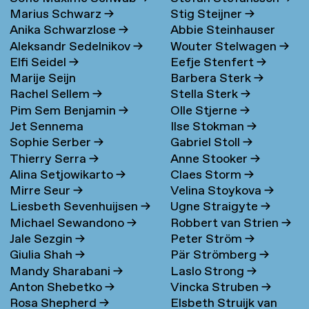
Marius Schwarz
→
Stig Steijner
→
Anika Schwarzlose
→
Abbie Steinhauser
Aleksandr Sedelnikov
→
Wouter Stelwagen
→
Elfi Seidel
→
Eefje Stenfert
→
Marije Seijn
Barbera Sterk
→
Rachel Sellem
→
Stella Sterk
→
Pim Sem Benjamin
→
Olle Stjerne
→
Jet Sennema
Ilse Stokman
→
Sophie Serber
→
Gabriel Stoll
→
Thierry Serra
→
Anne Stooker
→
Alina Setjowikarto
→
Claes Storm
→
Mirre Seur
→
Velina Stoykova
→
Liesbeth Sevenhuijsen
→
Ugne Straigyte
→
Michael Sewandono
→
Robbert van Strien
→
Jale Sezgin
→
Peter Ström
→
Giulia Shah
→
Pär Strömberg
→
Mandy Sharabani
→
Laslo Strong
→
Anton Shebetko
→
Vincka Struben
→
Rosa Shepherd
→
Elsbeth Struijk van