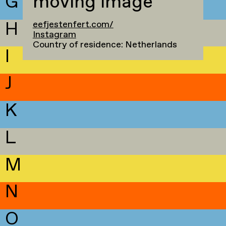
G
moving image
H
eefjestenfert.com/
Instagram
Country of residence: Netherlands
I
J
K
L
M
N
O