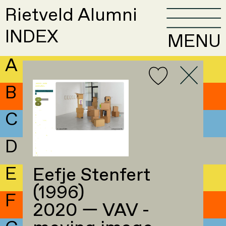
Rietveld Alumni
INDEX
MENU
A
B
C
D
E
Eefje Stenfert
(1996)
F
2020 — VAV -