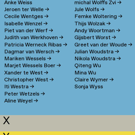
Anke Weiss
michal Wolffs Zvi
→
Jeroen ter Welle
→
Jule Wolfs
→
Cecile Wentges
→
Femke Woltering
→
Isabelle Wenzel
→
Thijs Wolzak
→
Piet van der Werf
→
Andy Woortman
→
Judith van Werkhoven
→
Gijsbert Worst
→
Patricia Werneck Ribas
→
Greet van der Woude
→
Dagmar van Wersch
→
Julian Woudstra
→
Mariken Wessels
→
Nikola Woudstra
→
Marjet Wessels Boer
→
Qiteng Wu
Xander te West
→
Mina Wu
Christopher West
→
Claire Wymer
→
Iti Westra
→
Sonja Wyss
Peter Wetzels
→
Aline Weyel
→
X