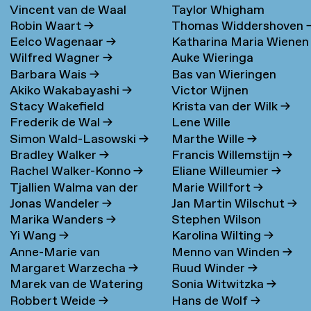
Vincent van de Waal
Taylor Whigham
Robin Waart
→
Thomas Widdershoven
Eelco Wagenaar
→
Katharina Maria Wienen
Wilfred Wagner
→
Auke Wieringa
→
Barbara Wais
→
Bas van Wieringen
Akiko Wakabayashi
→
Victor Wijnen
Stacy Wakefield
Krista van der Wilk
→
Frederik de Wal
→
Lene Wille
Simon Wald-Lasowski
→
Marthe Wille
→
Bradley Walker
→
Francis Willemstijn
→
Rachel Walker-Konno
→
Eliane Willeumier
→
Tjallien Walma van der
Marie Willfort
→
Jonas Wandeler
→
Jan Martin Wilschut
→
Molen
→
Marika Wanders
→
Stephen Wilson
Yi Wang
→
Karolina Wilting
→
Anne-Marie van
Menno van Winden
→
Margaret Warzecha
→
Ruud Winder
→
Warmerdam
Marek van de Watering
Sonia Witwitzka
→
Robbert Weide
→
Hans de Wolf
→