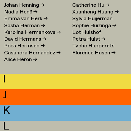
Johan Henning
→
Catherine Hu
→
Nadja Henß
→
Xuanhong Huang
→
Emma van Herk
→
Sylvia Huijerman
Sasha Herman
→
Sophie Huizinga
→
Karolina Hermankova
→
Lot Hulshof
David Hermans
→
Petra Hulst
→
Roos Hermsen
→
Tycho Hupperets
Casandra Hernandez
→
Florence Husen
→
Alice Héron
→
I
J
K
L