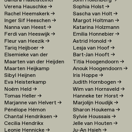
Sandra Haselsteiner
John Hollenberg
→
Verena Hauschke
→
Sophia Holst
→
Rachel Heemskerk
→
Sascha van Holt
→
Inger Sif Heeschen
→
Margot Holtman
→
Nanna van Heest
→
Katarina Holzmann
Ferdi van Heeswijk
→
Emilia Honnebier
→
Ekholm
→
Fleur van Heezik
→
Astrid Honold
→
Tariq Heijboer
→
Lesja van Hoof
→
Elsemieke van der
Bart-Jan Hooft
→
Maarten van der Heijden
Titia Hoogendoorn
→
Heijden
→
Maarten Heijkamp
Anouk Hoogendoorn
→
→
Sibyl Heijnen
Iris Hoppe
→
Eva Heisterkamp
Judith Hornbogen
→
Noëm Held
→
Wim van Hornsveld
→
Tomas Heller
→
Hanneke ter Horst
→
Marjanne van Helvert
→
Marjolijn Houdijk
→
Pénélope Hémon
Sharon Houkema
→
Chantal Hendriksen
→
Sylvie Houssais
→
Cecilia Hendrikx
Jelle van Houten
→
Leonie Hennicke
→
Ju-An Hsieh
→