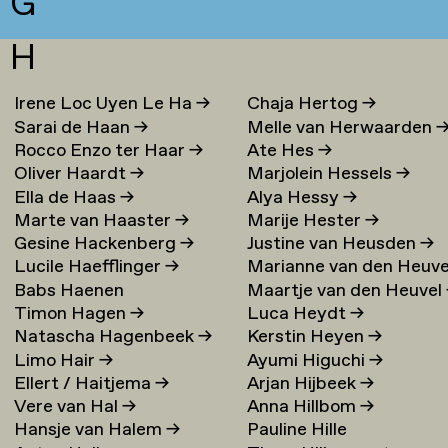
G
H
Irene Loc Uyen Le Ha
→
Chaja Hertog
→
Sarai de Haan
→
Melle van Herwaarden
Rocco Enzo ter Haar
→
Ate Hes
→
Oliver Haardt
→
Marjolein Hessels
→
Ella de Haas
→
Alya Hessy
→
Marte van Haaster
→
Marije Hester
→
Gesine Hackenberg
→
Justine van Heusden
→
Lucile Haefflinger
→
Marianne van den Heuve
Babs Haenen
Maartje van den Heuvel
→
Timon Hagen
→
Luca Heydt
→
Natascha Hagenbeek
→
Kerstin Heyen
→
Limo Hair
→
Ayumi Higuchi
→
Ellert / Haitjema
→
Arjan Hijbeek
→
Vere van Hal
→
Anna Hillbom
→
Hansje van Halem
→
Pauline Hille