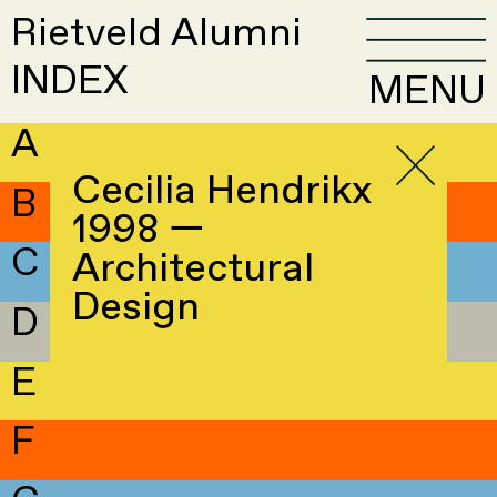
Rietveld Alumni
INDEX
MENU
A
Cecilia Hendrikx
B
1998 —
C
Architectural
Design
D
E
F