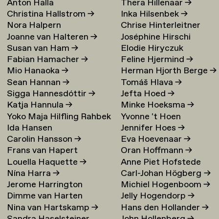
Anton Halla
Thera Hillenaar
→
Christina Hallstrom
→
Inka Hilsenbek
→
Nora Halpern
Chrise Hinterleitner
Joanne van Halteren
→
Joséphine Hirschi
Susan van Ham
→
Elodie Hiryczuk
Fabian Hamacher
→
Feline Hjermind
→
Mio Hanaoka
→
Herman Hjorth Berge
→
Sean Hannan
→
Tomáš Hlava
→
Sigga Hannesdóttir
→
Jefta Hoed
→
Katja Hannula
→
Minke Hoeksma
→
Yoko Maja Hilfling Rahbek
Yvonne 't Hoen
Ida Hansen
Jennifer Hoes
→
Hansen
→
Carolin Hansson
→
Eva Hoevenaar
→
Frans van Hapert
Oran Hoffmann
→
Louella Haquette
→
Anne Piet Hofstede
Nína Harra
→
Carl-Johan Högberg
→
Jerome Harrington
Michiel Hogenboom
→
Dimme van Harten
Jelly Hogendorp
→
Nina van Hartskamp
→
Hans den Hollander
→