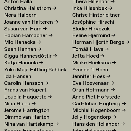
Anton Halla
Thera Hillenaar
→
Christina Hallstrom
→
Inka Hilsenbek
→
Nora Halpern
Chrise Hinterleitner
Joanne van Halteren
→
Joséphine Hirschi
Susan van Ham
→
Elodie Hiryczuk
Fabian Hamacher
→
Feline Hjermind
→
Mio Hanaoka
→
Herman Hjorth Berge
→
Sean Hannan
→
Tomáš Hlava
→
Sigga Hannesdóttir
→
Jefta Hoed
→
Katja Hannula
→
Minke Hoeksma
→
Yoko Maja Hilfling Rahbek
Yvonne 't Hoen
Ida Hansen
Jennifer Hoes
→
Hansen
→
Carolin Hansson
→
Eva Hoevenaar
→
Frans van Hapert
Oran Hoffmann
→
Louella Haquette
→
Anne Piet Hofstede
Nína Harra
→
Carl-Johan Högberg
→
Jerome Harrington
Michiel Hogenboom
→
Dimme van Harten
Jelly Hogendorp
→
Nina van Hartskamp
→
Hans den Hollander
→