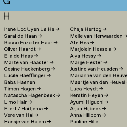
G
H
Irene Loc Uyen Le Ha
→
Chaja Hertog
→
Sarai de Haan
→
Melle van Herwaarden
Rocco Enzo ter Haar
→
Ate Hes
→
Oliver Haardt
→
Marjolein Hessels
→
Ella de Haas
→
Alya Hessy
→
Marte van Haaster
→
Marije Hester
→
Gesine Hackenberg
→
Justine van Heusden
→
Lucile Haefflinger
→
Marianne van den Heuve
Babs Haenen
Maartje van den Heuvel
→
Timon Hagen
→
Luca Heydt
→
Natascha Hagenbeek
→
Kerstin Heyen
→
Limo Hair
→
Ayumi Higuchi
→
Ellert / Haitjema
→
Arjan Hijbeek
→
Vere van Hal
→
Anna Hillbom
→
Hansje van Halem
→
Pauline Hille