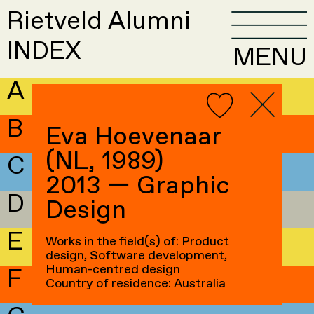
Rietveld Alumni
INDEX
MENU
A
B
Eva Hoevenaar
(NL, 1989)
C
2013 — Graphic
D
Design
E
Works in the field(s) of: Product
design, Software development,
Human-centred design
F
Country of residence: Australia