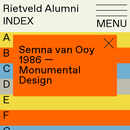
Rietveld Alumni
INDEX
MENU
A
Semna van Ooy
B
1986 —
C
Monumental
Design
D
E
F