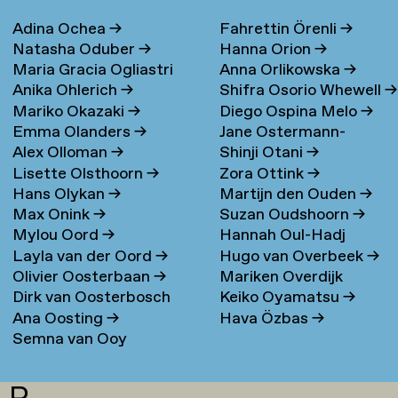
Adina Ochea
→
Fahrettin Örenli
→
Natasha Oduber
→
Hanna Orion
→
Maria Gracia Ogliastri
Anna Orlikowska
→
Anika Ohlerich
→
Shifra Osorio Whewell
→
Larrea
→
Mariko Okazaki
→
Diego Ospina Melo
→
Emma Olanders
→
Jane Ostermann-
Alex Olloman
→
Shinji Otani
→
Petersen
Lisette Olsthoorn
→
Zora Ottink
→
Hans Olykan
→
Martijn den Ouden
→
Max Onink
→
Suzan Oudshoorn
→
Mylou Oord
→
Hannah Oul-Hadj
Layla van der Oord
→
Hugo van Overbeek
→
Olivier Oosterbaan
→
Mariken Overdijk
Dirk van Oosterbosch
Keiko Oyamatsu
→
Ana Oosting
→
Hava Özbas
→
Semna van Ooy