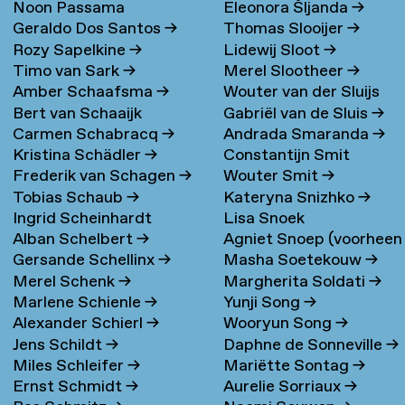
Noon Passama
Eleonora Šljanda
→
Geraldo Dos Santos
→
Thomas Slooijer
→
Sanpatchayapong
→
Rozy Sapelkine
→
Lidewij Sloot
→
Timo van Sark
→
Merel Slootheer
→
Amber Schaafsma
→
Wouter van der Sluijs
Bert van Schaaijk
Gabriël van de Sluis
→
Carmen Schabracq
→
Andrada Smaranda
→
Kristina Schädler
→
Constantijn Smit
Frederik van Schagen
→
Wouter Smit
→
Tobias Schaub
→
Kateryna Snizhko
→
Ingrid Scheinhardt
Lisa Snoek
Alban Schelbert
→
Agniet Snoep (voorheen
Gersande Schellinx
→
Masha Soetekouw
→
Meijerman)
→
Merel Schenk
→
Margherita Soldati
→
Marlene Schienle
→
Yunji Song
→
Alexander Schierl
→
Wooryun Song
→
Jens Schildt
→
Daphne de Sonneville
→
Miles Schleifer
→
Mariëtte Sontag
→
Ernst Schmidt
→
Aurelie Sorriaux
→