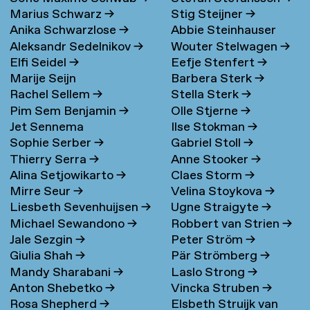
Marius Schwarz
→
Stig Steijner
→
Anika Schwarzlose
→
Abbie Steinhauser
Aleksandr Sedelnikov
→
Wouter Stelwagen
→
Elfi Seidel
→
Eefje Stenfert
→
Marije Seijn
Barbera Sterk
→
Rachel Sellem
→
Stella Sterk
→
Pim Sem Benjamin
→
Olle Stjerne
→
Jet Sennema
Ilse Stokman
→
Sophie Serber
→
Gabriel Stoll
→
Thierry Serra
→
Anne Stooker
→
Alina Setjowikarto
→
Claes Storm
→
Mirre Seur
→
Velina Stoykova
→
Liesbeth Sevenhuijsen
→
Ugne Straigyte
→
Michael Sewandono
→
Robbert van Strien
→
Jale Sezgin
→
Peter Ström
→
Giulia Shah
→
Pär Strömberg
→
Mandy Sharabani
→
Laslo Strong
→
Anton Shebetko
→
Vincka Struben
→
Rosa Shepherd
→
Elsbeth Struijk van