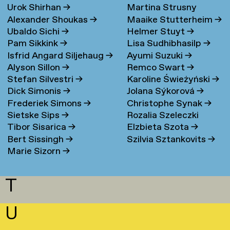
Urok Shirhan
→
Martina Strusny
Bergen
→
Alexander Shoukas
→
Maaike Stutterheim
→
Ubaldo Sichi
→
Helmer Stuyt
→
Pam Sikkink
→
Lisa Sudhibhasilp
→
Isfrid Angard Siljehaug
→
Ayumi Suzuki
→
Alyson Sillon
→
Remco Swart
→
Stefan Silvestri
→
Karoline Świeżyński
→
Dick Simonis
→
Jolana Sýkorová
→
Frederiek Simons
→
Christophe Synak
→
Sietske Sips
→
Rozalia Szeleczki
Tibor Sisarica
→
Elzbieta Szota
→
Bert Sissingh
→
Szilvia Sztankovits
→
Marie Sizorn
→
T
U