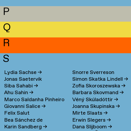
P
Q
R
S
Lydia Sachse
→
Snorre Sverreson
Jonas Saetervik
Simon Skatka Lindell
→
Skarveland Petlund
→
Siba Sahabi
→
Zofia Skoroszewska
→
Ahu Sahin
→
Barbara Skovmand
→
Marco Saldanha Pinheiro
Véný Skúladóttir
→
Giovanni Salice
→
Joanna Skupinska
→
→
Felix Salut
Mirte Slaats
→
Bea Sánchez de
Erwin Slegers
→
Karin Sandberg
→
Dana Slijboom
→
Lamadrid Bayón
→