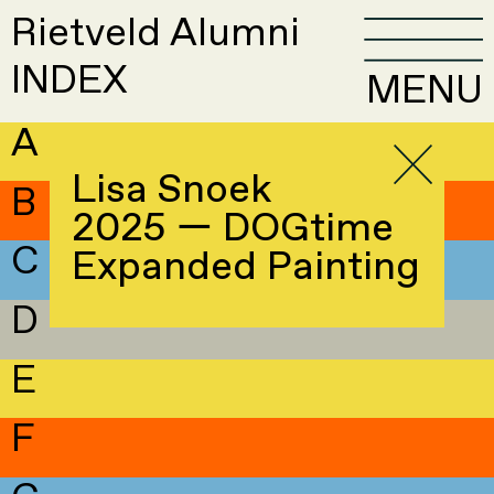
Rietveld Alumni
INDEX
MENU
A
Lisa Snoek
B
2025 — DOGtime
C
Expanded Painting
D
E
F