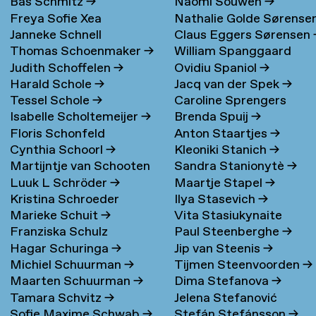
Bas Schmitz
→
Naomi Souwen
→
Freya Sofie Xea
Nathalie Golde Sørense
Janneke Schnell
Claus Eggers Sørensen
Schneevoigt
→
→
Thomas Schoenmaker
→
William Spanggaard
Judith Schoffelen
→
Ovidiu Spaniol
→
Nielsen
→
Harald Schole
→
Jacq van der Spek
→
Tessel Schole
→
Caroline Sprengers
Isabelle Scholtemeijer
→
Brenda Spuij
→
Floris Schonfeld
Anton Staartjes
→
Cynthia Schoorl
→
Kleoniki Stanich
→
Martijntje van Schooten
Sandra Stanionytè
→
Luuk L Schröder
→
Maartje Stapel
→
→
Kristina Schroeder
Ilya Stasevich
→
Marieke Schuit
→
Vita Stasiukynaite
Franziska Schulz
Paul Steenberghe
→
Hagar Schuringa
→
Jip van Steenis
→
Michiel Schuurman
→
Tijmen Steenvoorden
→
Maarten Schuurman
→
Dima Stefanova
→
Tamara Schvitz
→
Jelena Stefanović
Sofie Maxime Schwab
→
Stefán Stefánsson
→